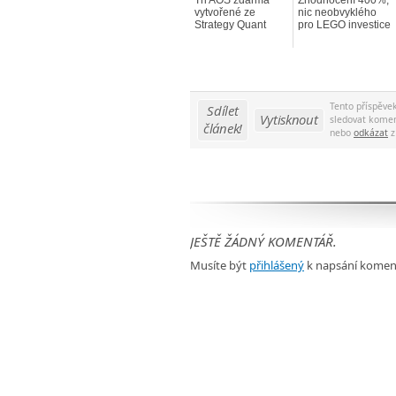
Tři AOS zdarma
Zhodnocení 400%,
vytvořené ze
nic neobvyklého
Strategy Quant
pro LEGO investice
Tento příspěve
Sdílet
Vytisknout
sledovat komen
článek!
nebo
odkázat
z
JEŠTĚ ŽÁDNÝ KOMENTÁŘ.
Musíte být
přihlášený
k napsání komen