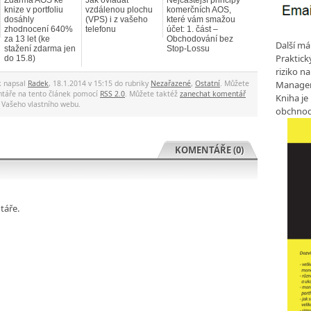
Zdarma AOS ke
Jak ovládat
Nejčastější principy
knize v portfoliu
vzdálenou plochu
komerčních AOS,
dosáhly
(VPS) i z vašeho
které vám smažou
zhodnocení 640%
telefonu
účet: 1. část –
za 13 let (ke
Obchodování bez
Další má
stažení zdarma jen
Stop-Lossu
Praktic
do 15.8)
riziko n
Manageme
k napsal
Radek
, 18.1.2014 v 15:15 do rubriky
Nezařazené
,
Ostatní
. Můžete
táře na tento článek pomocí
RSS 2.0
. Můžete taktéž
zanechat komentář
Kniha je
 Vašeho vlastního webu.
obchnod
KOMENTÁŘE (0)
táře.