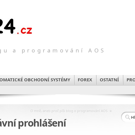
ngu a programování AOS
TOMATICKÉ OBCHODNÍ SYSTÉMY
FOREX
OSTATNÍ
PR
»
O mně, aneb proč píši blog o programování AOS
ávní prohlášení