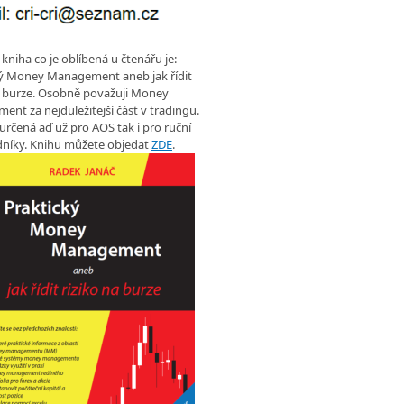
 kniha co je oblíbená u čtenářu je:
ký Money Management aneb jak řídit
a burze. Osobně považuji Money
nt za nejduležitejší část v tradingu.
 určená aď už pro AOS tak i pro ruční
níky. Knihu můžete objedat
ZDE
.