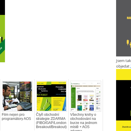
Jsem ta
objedat
Film nejen pro
Čtyři obchodní
Všechny knihy o
programátory AOS
strategie ZDARMA
obchodování na
(FIBO/GAP/London
burze na jednom
Breakout/Breakout)
místě + AOS