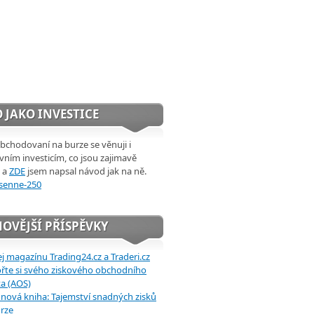
 JAKO INVESTICE
chodovaní na burze se věnuji i
ivním investicím, co jsou zajimavě
 a
ZDE
jsem napsal návod jak na ně.
OVĚJŠÍ PŘÍSPĚVKY
j magazínu Trading24.cz a Traderi.cz
řte si svého ziskového obchodního
a (AOS)
 nová kniha: Tajemství snadných zisků
rze