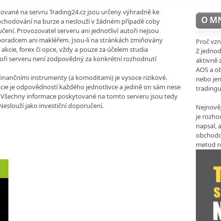
ované na servru Trading24.cz jsou určeny výhradně ke
O M
obchodování na burze a neslouží v žádném případě coby
čení. Provozovatel serveru ani jednotliví autoři nejsou
 poradcem ani makléřem. Jsou-li na stránkách zmiňovány
Proč vzn
akcie, forex či opce, vždy a pouze za účelem studia
Z jedno
oři serveru není zodpovědný za konkrétní rozhodnutí
aktivně 
AOS a ob
inančními instrumenty (a komoditami) je vysoce rizikové.
nebo jen
ie je odpovědností každého jednotlivce a jedině on sám nese
trading
 Všechny informace poskytované na tomto serveru jsou tedy
eslouží jako investiční doporučení.
Nejnověj
je rozho
napsal, a
obchodo
metod n