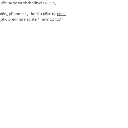
 věci se dozví obchodníci s AOS :-)
ěty, připomínky i kritiku pište na
email
 jako předmět napište "Trading24.cz")