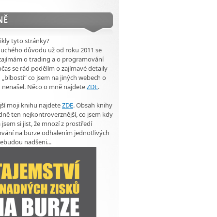
NĚ
ikly tyto stránky?
duchého důvodu už od roku 2011 se
zajímám o trading a o programování
čas se rád podělím o zajímavé detaily
 „blbosti“ co jsem na jiných webech o
u nenašel. Něco o mně najdete
ZDE
.
ší moji knihu najdete
ZDE
. Obsah knihy
dně ten nejkontroverznější, co jsem kdy
 jsem si jist, že mnozí z prostředí
vání na burze odhalením jednotlivých
ebudou nadšeni...