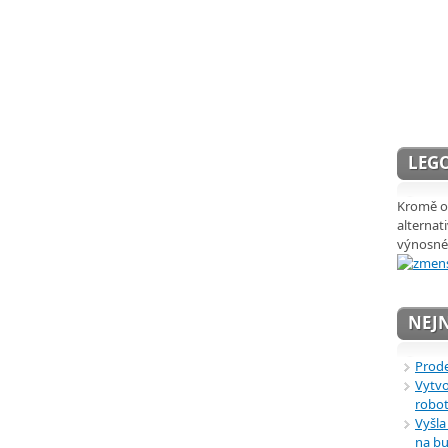
LEGO
Kromě ob
alternat
výnosné
NEJN
Prode
Vytvo
robot
Vyšla
na bu