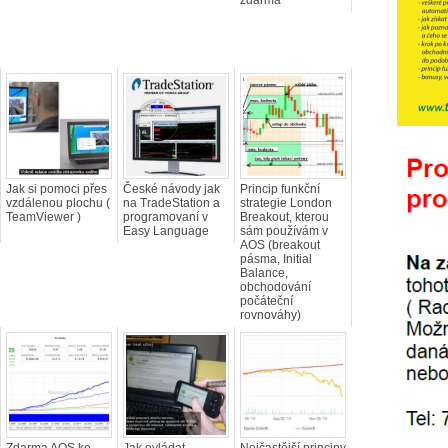
zdarma
Jak si pomoci přes
České návody jak
Princip funkční
vzdálenou plochu (
na TradeStation a
strategie London
TeamViewer )
programovaní v
Breakout, kterou
Easy Language
sám používám v
AOS (breakout
pásma, Initial
Balance,
obchodování
počáteční
rovnováhy)