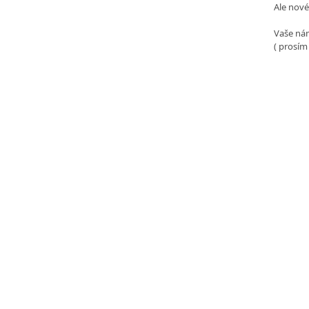
Ale nové
Vaše nám
( prosím