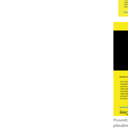
Pruvodc
převážně