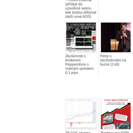
+ Robot Zdarma
(přístup do
uzavřené sekce,
kde budou přibývat
další nové AOS)
Zkušenosti s
Filmy o
brokerem
obchodování na
Pepperstone s
burze (2.díl)
reálným spredem
0,1 pips