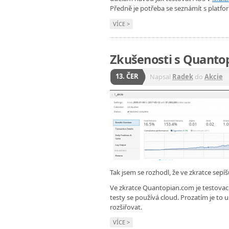
Předně je potřeba se seznámít s platfo
VÍCE >
Zkušenosti s Quantop
13. ČER
Napsal
Radek
do
Akcie
Tak jsem se rozhodl, že ve zkratce sep
Ve zkratce Quantopian.com je testovac
testy se používá cloud. Prozatím je to 
rozšiřovat.
VÍCE >