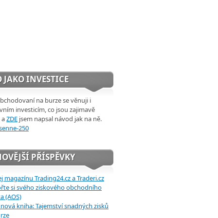
 JAKO INVESTICE
chodovaní na burze se věnuji i
ivním investicím, co jsou zajimavě
 a
ZDE
jsem napsal návod jak na ně.
OVĚJŠÍ PŘÍSPĚVKY
j magazínu Trading24.cz a Traderi.cz
řte si svého ziskového obchodního
a (AOS)
 nová kniha: Tajemství snadných zisků
rze