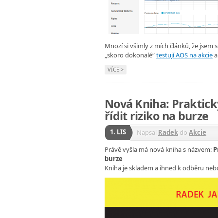
Mnozí si všimly z mích článků, že jsem 
„skoro dokonalé“
testují AOS na akcie
a
VÍCE >
Nová Kniha: Prakti
řídit riziko na burze
1. LIS
Napsal
Radek
do
Akcie
Právě vyšla má nová kniha s názvem:
P
burze
Kniha je skladem a ihned k odběru neb