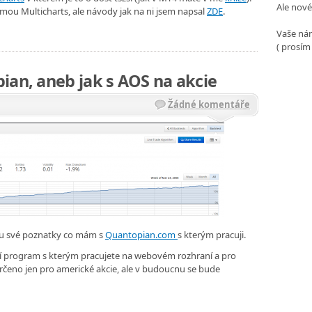
Ale nové
rmou Multicharts, ale návody jak na ni jsem napsal
ZDE
.
Vaše nám
( prosím
ian, aneb jak s AOS na akcie
Žádné komentáře
íšu své poznatky co mám s
Quantopian.com
s kterým pracuji.
í program s kterým pracujete na webovém rozhraní a pro
určeno jen pro americké akcie, ale v budoucnu se bude