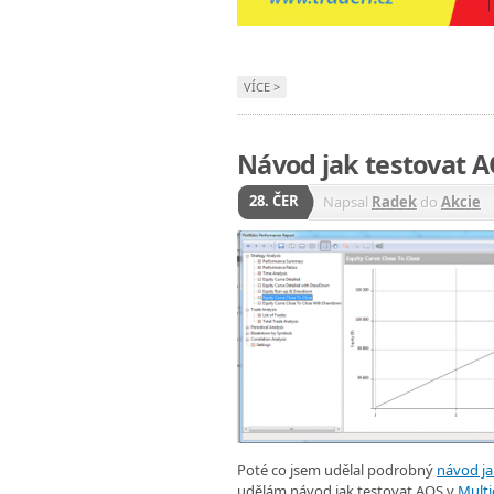
VÍCE >
Návod jak testovat A
28. ČER
Napsal
Radek
do
Akcie
Poté co jsem udělal podrobný
návod ja
udělám návod jak testovat AOS v
Multi