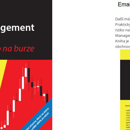
Další má
Praktic
riziko n
Manageme
Kniha je
obchnod