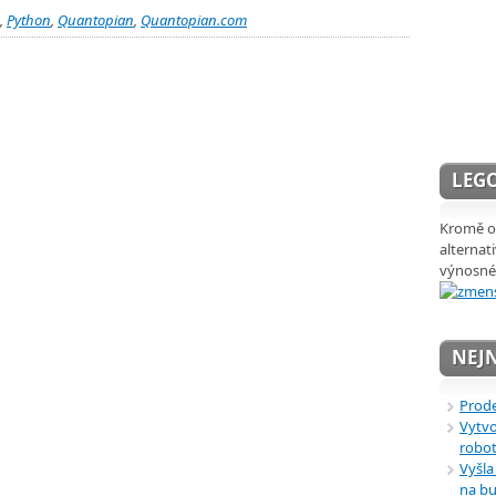
,
Python
,
Quantopian
,
Quantopian.com
LEGO
Kromě ob
alternat
výnosné
NEJN
Prode
Vytvo
robot
Vyšla
na bu