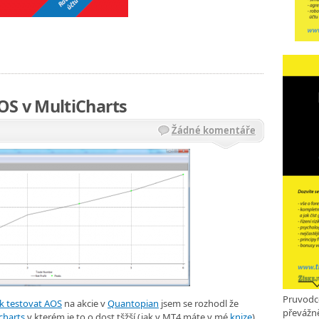
OS v MultiCharts
Žádné komentáře
Pruvodc
k testovat AOS
na akcie v
Quantopian
jsem se rozhodl že
převážně
charts
v kterém je to o dost tšžší (jak v MT4 máte v mé
knize
).