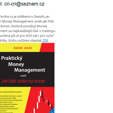
 kniha co je oblíbená u čtenářu je:
ký Money Management aneb jak řídit
a burze. Osobně považuji Money
nt za nejduležitejší část v tradingu.
 určená aď už pro AOS tak i pro ruční
níky. Knihu můžete objedat
ZDE
.