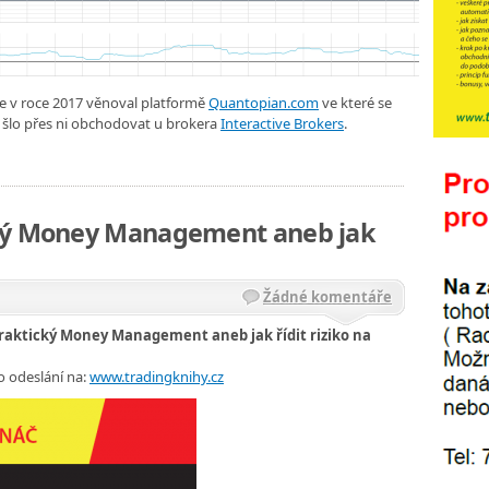
se v roce 2017 věnoval platformě
Quantopian.com
ve které se
 šlo přes ni obchodovat u brokera
Interactive Brokers
.
cký Money Management aneb jak
Žádné komentáře
raktický Money Management aneb jak řídit riziko na
o odeslání na:
www.tradingknihy.cz