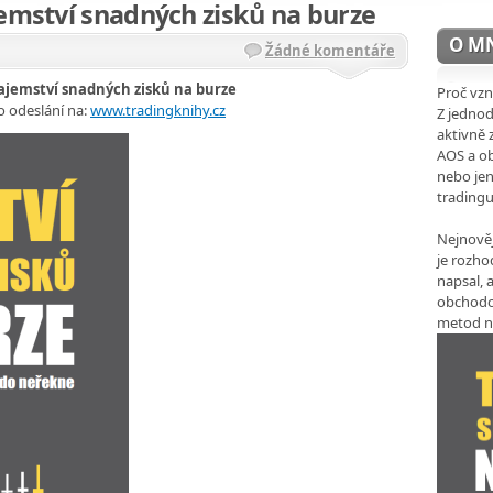
jemství snadných zisků na burze
O M
Žádné komentáře
ajemství snadných zisků na burze
Proč vzn
o odeslání na:
www.tradingknihy.cz
Z jedno
aktivně 
AOS a ob
nebo jen
trading
Nejnověj
je rozho
napsal, a
obchodo
metod n