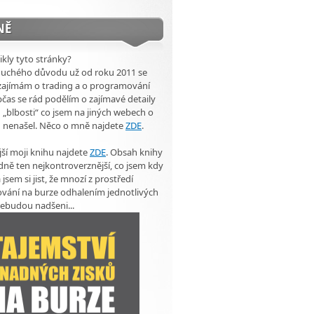
NĚ
ikly tyto stránky?
duchého důvodu už od roku 2011 se
zajímám o trading a o programování
čas se rád podělím o zajímavé detaily
 „blbosti“ co jsem na jiných webech o
u nenašel. Něco o mně najdete
ZDE
.
ší moji knihu najdete
ZDE
. Obsah knihy
dně ten nejkontroverznější, co jsem kdy
 jsem si jist, že mnozí z prostředí
vání na burze odhalením jednotlivých
ebudou nadšeni...