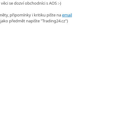
 věci se dozví obchodníci s AOS :-)
ěty, připomínky i kritiku pište na
email
 jako předmět napište "Trading24.cz")