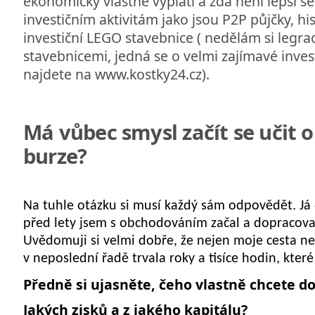
ekonomicky vlastně vyplatí a zda není lepší s
investičním aktivitám jako jsou P2P půjčky, hi
investiční LEGO stavebnice ( nedělám si legra
stavebnicemi, jedná se o velmi zajímavé inves
najdete na www.kostky24.cz).
Má vůbec smysl začít se učit
burze?
Na tuhle otázku si musí každý sám odpovědět. Já
před lety jsem s obchodováním začal a dopracoval
Uvědomuji si velmi dobře, že nejen moje cesta ne
v neposlední řadě trvala roky a tisíce hodin, které
Předně si ujasněte, čeho vlastně chcete d
Jakých zisků a z jakého kapitálu?