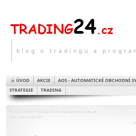
blog o tradingu a progr
ÚVOD
AKCIE
AOS - AUTOMATICKÉ OBCHODNÍ S
STRATEGIE
TRADING
«
Nová Kniha: Praktický Money Management aneb jak
řídit riziko na burze
J