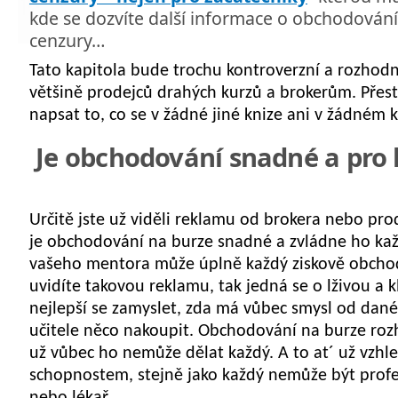
kde se dozvíte další informace o obchodování
cenzury…
Tato kapitola bude trochu kontroverzní a rozhodn
většině prodejců drahých kurzů a brokerům. Přes
napsat to, co se v žádné jiné knize ani v žádném 
Je obchodování snadné a pro
Určitě jste už viděli reklamu od brokera nebo pro
je obchodování na burze snadné a zvládne ho ka
vašeho mentora může úplně každý ziskově obcho
uvidíte takovou reklamu, tak jedná se o lživou a
nejlepší se zamyslet, zda má vůbec smysl od dan
učitele něco nakoupit.
Obchodování na burze roz
už vůbec ho nemůže dělat každý.
A to at´ už vzh
schopnostem, stejně jako každý nemůže být profe