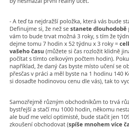
by nesmazal první reálný účet.
- A teď ta nejdražší položka, která vás bude st
Definujme si, že než se
stanete dlouhodobě p
vám to bude trvat možná 3 roky, s tím že týdn
dejme tomu 7 hodin x 52 týdnu x 3 roky =
cel
vašeho času
(můžete si čas rozložit klidně j
počítat s tímto celkovým počtem hodin). Poku
například, že daný čas byste místo učení se o
přesčas v práci a měl byste na 1 hodinu 140 K
si dosaďte hodinovou cenu dle vás), tak to vy
Samozřejmě různým obchodníkům to trvá růz
bystřejší a stačí mu 1000 hodin, někomu nesta
ale buď me velcí optimisté, bude stačit jen 10
zkoušení obchodovat (
spíše mnohem více č