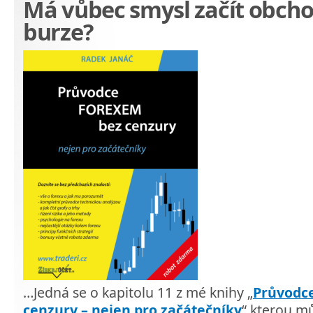
Má vůbec smysl začít obch
burze?
…Jedná se o kapitolu 11 z mé knihy „
Průvodc
cenzury – nejen pro začátečníky
“ kterou m