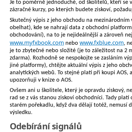
Je to poměrně jednoduché, od školitelů, kteří se
zázračné kurzy, po kterých budete ziskoví, požadu
Skutečný výpis z jeho obchodu
na mezinárodním w
obelhat), kde se nahrají data z obchodní platform
obchodování), na to je nejideálnější a zároveň nej
www.myfxbook.com
www.fxblue.com
nebo
, n
je to zbytečné nebo složité (je to záležitost na 2 
zdarma). Rozhodně se nespokojte se zasláním výp
jiné platformy), chtějte aktuální výpis z jeho ob
analytických webů. To stejné platí při koupi AOS, 
upozorňuji v knize o AOS.
Ovšem ani u školitele, který je opravdu ziskový, n
rad se z vás stanou ziskoví obchodníci. Tady plat
starém pořekadlu, když dva dělají totéž, nemusí d
výsledku.
Odebírání signálů