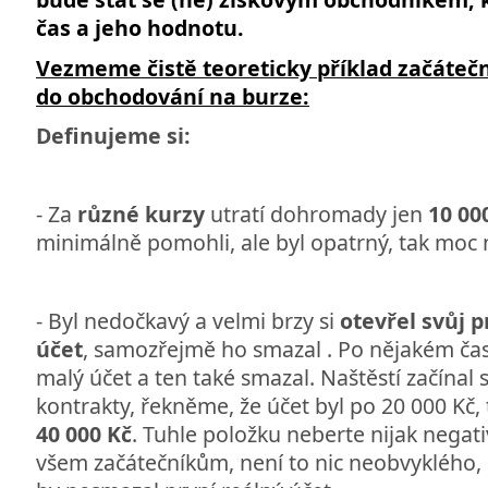
čas a jeho hodnotu.
Vezmeme čistě teoreticky příklad začátečn
do obchodování na burze:
Definujeme si:
- Za
různé kurzy
utratí dohromady jen
10 00
minimálně pomohli, ale byl opatrný, tak moc n
- Byl nedočkavý a velmi brzy si
otevřel svůj 
účet
, samozřejmě ho smazal . Po nějakém čas
malý účet a ten také smazal. Naštěstí začínal
kontrakty, řekněme, že účet byl po 20 000 Kč, 
40 000 Kč
. Tuhle položku neberte nijak negati
všem začátečníkům, není to nic neobvyklého