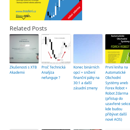
Related Posts
Zkušenosti s XTB
Proč Technická
Konec binárních
První kniha na
Akademii
Analýza
opcí + snížení
Automatické
nefunguje ?
finanční páky na
Obchodní
30:1 a další
Systémy aneb
zásadní zmeny
Forex Robot +
Robot Zdarma
(přístup do
uzavřené sekce
kde budou
přibývat další
nové AOS)