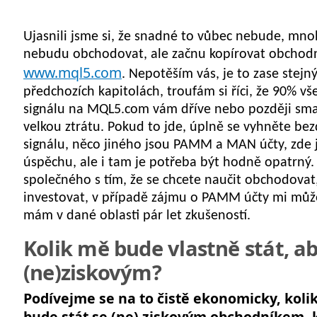
Ujasnili jsme si, že snadné to vůbec nebude, mn
nebudu obchodovat, ale začnu kopírovat obchodn
www.mql5.com
. Nepotěším vás, je to zase stejn
předchozích kapitolách, troufám si říci, že 90% v
signálu na MQL5.com vám dříve nebo později sma
velkou ztrátu. Pokud to jde, úplně se vyhněte b
signálu, něco jiného jsou PAMM a MAN účty, zde j
úspěchu, ale i tam je potřeba být hodně opatrný. 
společného s tím, že se chcete naučit obchodovat,
investovat, v případě zájmu o PAMM účty mi můž
mám v dané oblasti pár let zkušeností.
Kolik mě bude vlastně stát, ab
(ne)ziskovým?
Podívejme se na to čistě ekonomicky, koli
bude stát se (ne) ziskovým obchodníkem,