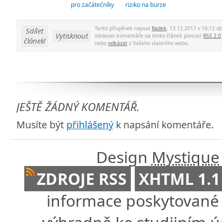
pro začátečníky
riziko na burze
Tento příspěvek napsal
Radek
, 13.12.2017 v 16:12 d
Sdílet
Vytisknout
sledovat komentáře na tento článek pomocí
RSS 2.0
článek!
nebo
odkázat
z Vašeho vlastního webu.
JEŠTĚ ŽÁDNÝ KOMENTÁŘ.
Musíte být
přihlášený
k napsání komentáře.
Design
Mystique
ZDROJE RSS
XHTML 1.1
informace poskytované 