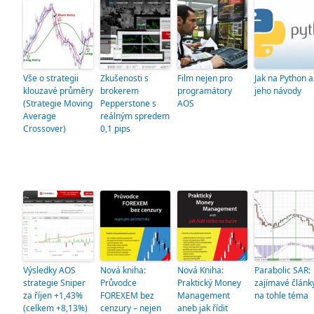
Vše o strategii
Zkušenosti s
Film nejen pro
Jak na Python a
klouzavé průměry
brokerem
programátory
jeho návody
(Strategie Moving
Pepperstone s
AOS
Average
reálným spredem
Crossover)
0,1 pips
Výsledky AOS
Nová kniha:
Nová Kniha:
Parabolic SAR:
strategie Sniper
Průvodce
Praktický Money
zajímavé článk
za říjen +1,43%
FOREXEM bez
Management
na tohle téma
(celkem +8,13%)
cenzury – nejen
aneb jak řídit