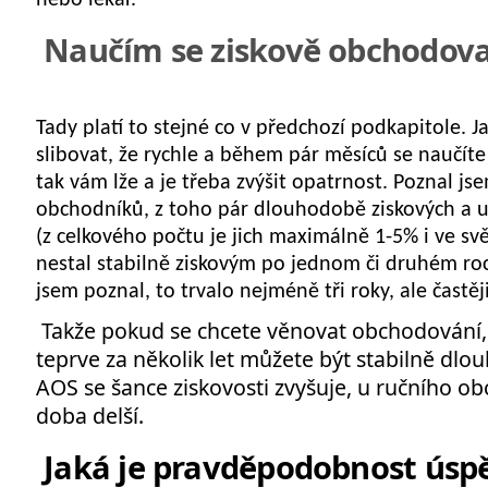
nebo lékař.
Naučím se ziskově obchodova
Tady platí to stejné co v předchozí podkapitole.
slibovat, že rychle a během pár měsíců se naučít
tak vám lže a je třeba zvýšit opatrnost. Poznal j
obchodníků, z toho pár dlouhodobě ziskových a 
(z celkového počtu je jich maximálně 1-5% i ve svě
nestal stabilně ziskovým po jednom či druhém roc
jsem poznal, to trvalo nejméně tři roky, ale častě
Takže pokud se chcete věnovat obchodování, p
teprve za několik let můžete být stabilně dlo
AOS se šance ziskovosti zvyšuje, u ručního ob
doba delší.
Jaká je pravděpodobnost úsp