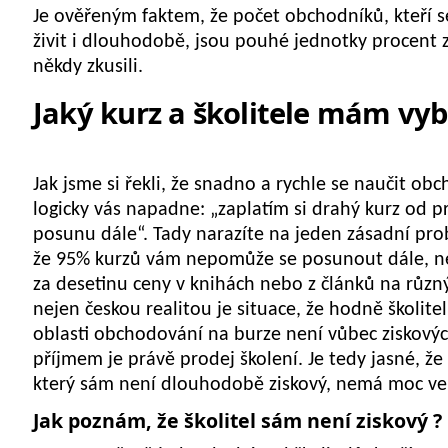
Je ověřeným faktem, že počet obchodníků, kteří 
živit i dlouhodobě, jsou pouhé jednotky procent z
někdy zkusili.
Jaký kurz a školitele mám vyb
Jak jsme si řekli, že snadno a rychle se naučit ob
logicky vás napadne: „zaplatím si drahý kurz od pr
posunu dále“. Tady narazíte na jeden zásadní prob
že 95% kurzů vám nepomůže se posunout dále, ne
za desetinu ceny v knihách nebo z článků na různ
nejen českou realitou je situace, že hodně školite
oblasti obchodování na burze není vůbec ziskovýc
příjmem je právě prodej školení. Je tedy jasné, že 
který sám není dlouhodobě ziskový, nemá moc ve
Jak poznám, že školitel sám není ziskový ?