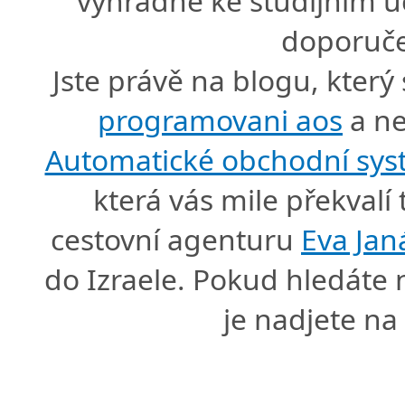
výhradně ke studijním úč
doporuče
Jste právě na blogu, který
programovani aos
a ne
Automatické obchodní sy
která vás mile překval
cestovní agenturu
Eva Jan
do Izraele. Pokud hledáte
je nadjete n