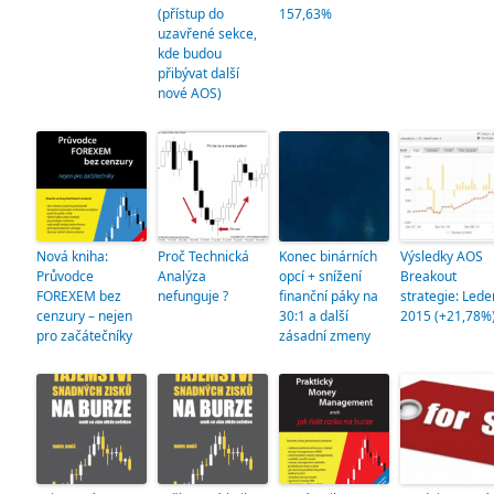
(přístup do
157,63%
uzavřené sekce,
kde budou
přibývat další
nové AOS)
Nová kniha:
Proč Technická
Konec binárních
Výsledky AOS
Průvodce
Analýza
opcí + snížení
Breakout
FOREXEM bez
nefunguje ?
finanční páky na
strategie: Lede
cenzury – nejen
30:1 a další
2015 (+21,78%
pro začátečníky
zásadní zmeny