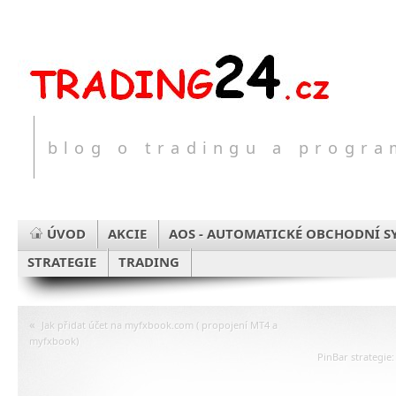
blog o tradingu a progr
ÚVOD
AKCIE
AOS - AUTOMATICKÉ OBCHODNÍ S
STRATEGIE
TRADING
«
Jak přidat účet na myfxbook.com ( propojení MT4 a
myfxbook)
PinBar strategie