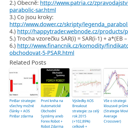
2.) Obecně:
http://www.patria.cz/zpravodajstv
parabolic-sar.html
3.) Co jsou kroky:
http://www.dower.cz/skripty/legenda_parabol
4.)
http://happytrader.webnode.cz/products/p
5.) Trocha vzorečku SAR(i) = SAR(i-1) + a*(EB –
6.)
http://www.financnik.cz/komodity/findikat
obchodovat-5-PSAR.html
Related Posts
PinBar strategie:
První kniha na
Výsledky AOS
Vše o strategii
všechny možné
Automatické
Breakout
klouzavé prům
články + AOS
Obchodní
strategie: za celý
(Strategie Mov
PinBar zdarma
Systémy aneb
rok 2015
Average
Forex Robot +
(+102,89%)
Crossover)
Robot Zdarma
celkově +