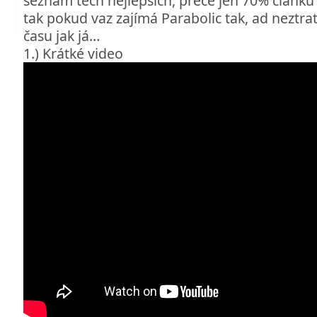
seznam těch nejlepších, přece jen 70% článků j
tak pokud vaz zajímá Parabolic tak, ad neztrat
času jak já…
1.) Krátké video