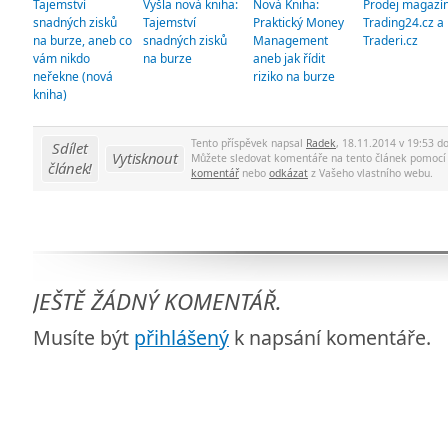
Tajemství
Vyšla nová kniha:
Nová Kniha:
Prodej magazí
snadných zisků
Tajemství
Praktický Money
Trading24.cz a
na burze, aneb co
snadných zisků
Management
Traderi.cz
vám nikdo
na burze
aneb jak řídit
neřekne (nová
riziko na burze
kniha)
Tento příspěvek napsal
Radek
, 18.11.2014 v 19:53 d
Sdílet
Vytisknout
Můžete sledovat komentáře na tento článek pomoc
článek!
komentář
nebo
odkázat
z Vašeho vlastního webu.
JEŠTĚ ŽÁDNÝ KOMENTÁŘ.
Musíte být
přihlášený
k napsání komentáře.