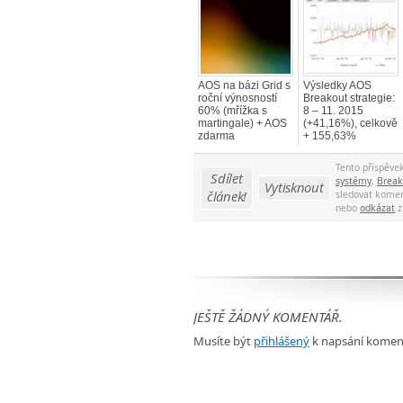
AOS na bázi Grid s
Výsledky AOS
roční výnosností
Breakout strategie:
60% (mřížka s
8 – 11. 2015
martingale) + AOS
(+41,16%), celkově
zdarma
+ 155,63%
Tento příspěve
Sdílet
systémy
,
Break
Vytisknout
článek!
sledovat komen
nebo
odkázat
z
JEŠTĚ ŽÁDNÝ KOMENTÁŘ.
Musíte být
přihlášený
k napsání komen