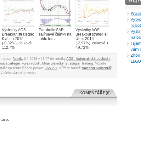
Prode
Vytvo
robot
Výsledky AOS
Parabolic SAR:
Výsledky AOS
Vyšla
Breakout strategie:
zajímavé články na
Breakout strategie:
na bu
Květen 2015
tohle téma
Únor 2015
Tajem
(-0,32%), celkově +
(-2,97%), celkově +
112,7%
49,72%
vám n
Zhodn
k napsal
Radek
, 6.1.2016 v 11:47 do rubriky
AOS - Automatické obchodní
LEGO 
out strategie
,
Forex roboti
,
Moje výsledky
,
Strategie
,
Trading
. Můžete
táře na tento článek pomocí
RSS 2.0
. Můžete taktéž
zanechat komentář
 Vašeho vlastního webu.
KOMENTÁŘE (0)
táře.