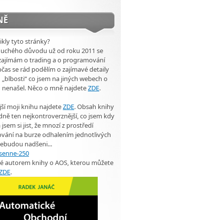
NĚ
ikly tyto stránky?
duchého důvodu už od roku 2011 se
zajímám o trading a o programování
čas se rád podělím o zajímavé detaily
 „blbosti“ co jsem na jiných webech o
u nenašel. Něco o mně najdete
ZDE
.
ší moji knihu najdete
ZDE
. Obsah knihy
dně ten nejkontroverznější, co jsem kdy
 jsem si jist, že mnozí z prostředí
vání na burze odhalením jednotlivých
ebudou nadšeni...
ké autorem knihy o AOS, kterou můžete
ZDE
.