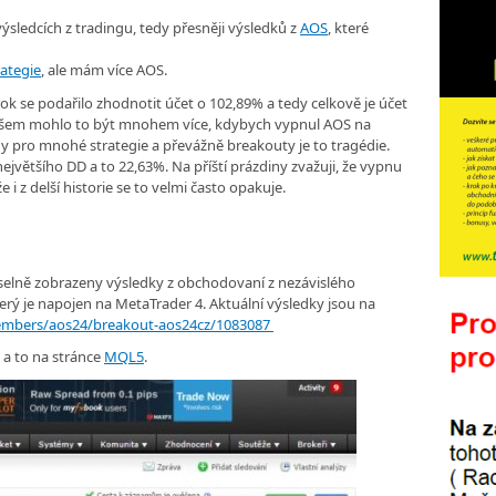
ýsledcích z tradingu, tedy přesněji výsledků z
AOS
, které
ategie
, ale mám více AOS.
ok se podařilo zhodnotit účet o 102,89% a tedy celkově je účet
Ovšem mohlo to být mnohem více, kdybych vypnul AOS na
edy pro mnohé strategie a převážně breakouty je to tragédie.
ejvětšího DD a to 22,63%. Na příští prázdiny zvažuji, že vypnu
i z delší historie se to velmi často opakuje.
číselně zobrazeny výsledky z obchodovaní z nezávislého
rý je napojen na MetaTrader 4. Aktuální výsledky jsou na
mbers/aos24/breakout-aos24cz/1083087
 a to na stránce
MQL5
.