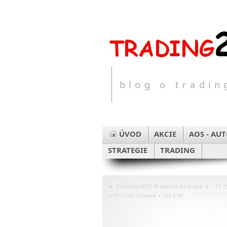
blog o tradi
ÚVOD
AKCIE
AOS - AU
STRATEGIE
TRADING
«
Výsledky AOS Breakout strategie: 8 – 11. 
(+41,16%), celkově + 155,63%