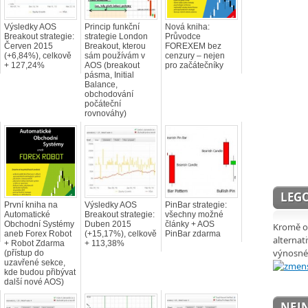
Výsledky AOS
Princip funkční
Nová kniha:
Breakout strategie:
strategie London
Průvodce
Červen 2015
Breakout, kterou
FOREXEM bez
(+6,84%), celkově
sám používám v
cenzury – nejen
+ 127,24%
AOS (breakout
pro začátečníky
pásma, Initial
Balance,
obchodování
počáteční
rovnováhy)
LEGO
První kniha na
Výsledky AOS
PinBar strategie:
Automatické
Breakout strategie:
všechny možné
Obchodní Systémy
Duben 2015
články + AOS
Kromě ob
aneb Forex Robot
(+15,17%), celkově
PinBar zdarma
alternat
+ Robot Zdarma
+ 113,38%
výnosné
(přístup do
uzavřené sekce,
kde budou přibývat
další nové AOS)
NEJN