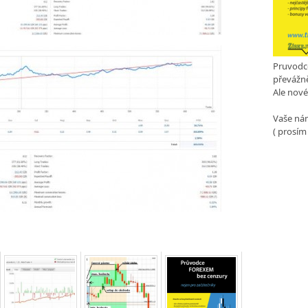
Pruvodc
převážně
Ale nové
Vaše nám
( prosím