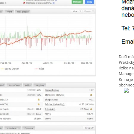
Další má
Praktic
riziko n
Manageme
Kniha je
obchnod