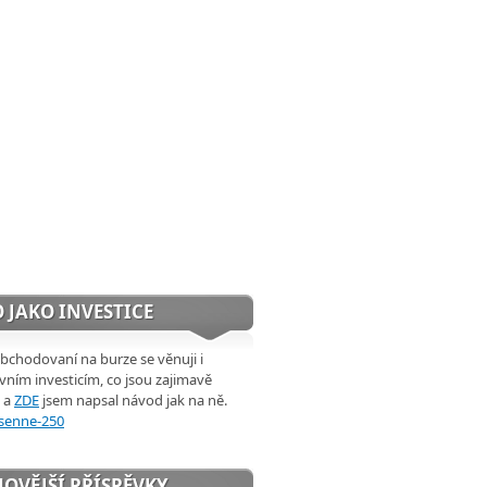
 JAKO INVESTICE
chodovaní na burze se věnuji i
ivním investicím, co jsou zajimavě
 a
ZDE
jsem napsal návod jak na ně.
OVĚJŠÍ PŘÍSPĚVKY