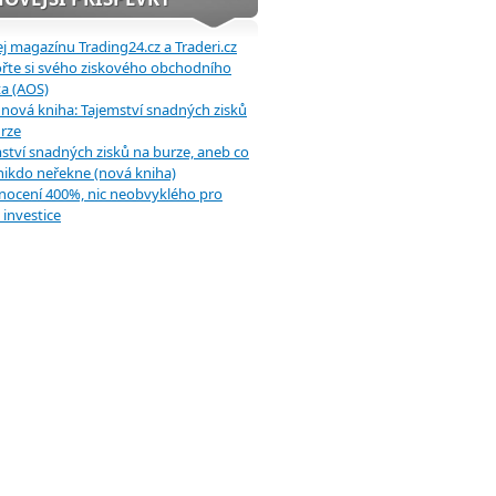
j magazínu Trading24.cz a Traderi.cz
řte si svého ziskového obchodního
a (AOS)
 nová kniha: Tajemství snadných zisků
rze
ství snadných zisků na burze, aneb co
ikdo neřekne (nová kniha)
ocení 400%, nic neobvyklého pro
investice