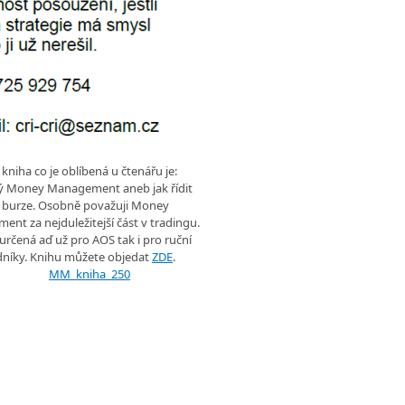
 kniha co je oblíbená u čtenářu je:
ký Money Management aneb jak řídit
a burze. Osobně považuji Money
nt za nejduležitejší část v tradingu.
 určená aď už pro AOS tak i pro ruční
níky. Knihu můžete objedat
ZDE
.