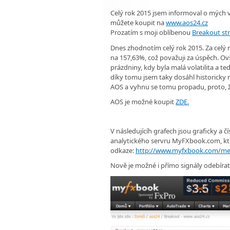
Celý rok 2015 jsem informoval o mých v
můžete koupit na
www.aos24.cz
Prozatím s moji oblíbenou
Breakout str
Dnes zhodnotím celý rok 2015. Za celý r
na 157,63%, což považuji za úspěch. 
prázdniny, kdy byla malá volatilita a t
díky tomu jsem taky dosáhl historicky n
AOS a vyhnu se tomu propadu, proto, že 
AOS je možné koupit
ZDE.
V následujícíh grafech jsou graficky a 
analytického servru MyFXbook.com, kte
odkaze:
http://www.myfxbook.com/me
Nově je možné i přímo signály odebírat