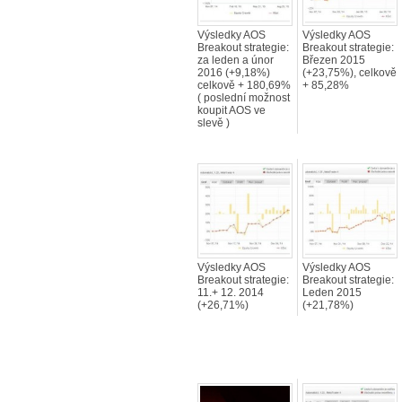
Výsledky AOS
Výsledky AOS
Breakout strategie:
Breakout strategie:
za leden a únor
Březen 2015
2016 (+9,18%)
(+23,75%), celkově
celkově + 180,69%
+ 85,28%
( poslední možnost
koupit AOS ve
slevě )
Výsledky AOS
Výsledky AOS
Breakout strategie:
Breakout strategie:
11.+ 12. 2014
Leden 2015
(+26,71%)
(+21,78%)