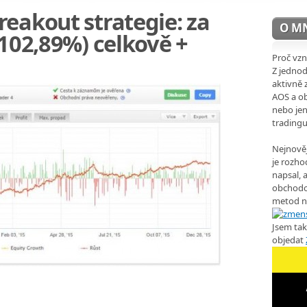
eakout strategie: za
O M
+102,89%) celkově +
Proč vzn
Z jedno
aktivně 
AOS a ob
nebo jen
trading
Nejnověj
je rozho
napsal, a
obchodo
metod n
Jsem ta
objedat