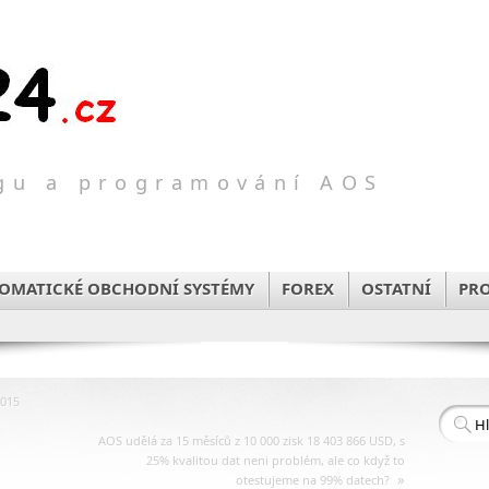
ngu a programování AOS
TOMATICKÉ OBCHODNÍ SYSTÉMY
FOREX
OSTATNÍ
PR
2015
AOS udělá za 15 měsíců z 10 000 zisk 18 403 866 USD, s
25% kvalitou dat neni problém, ale co když to
»
otestujeme na 99% datech?