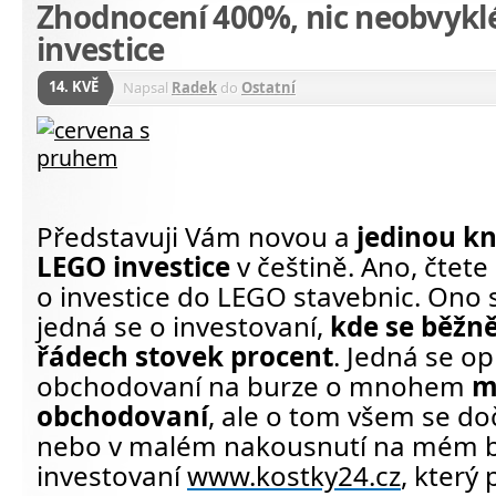
Zhodnocení 400%, nic neobvykl
investice
14. KVĚ
Napsal
Radek
do
Ostatní
Představuji Vám novou a
jedinou k
LEGO investice
v češtině. Ano, čtete
o investice do LEGO stavebnic. Ono s
jedná se o investovaní,
kde se běžn
řádech stovek procent
. Jedná se op
obchodovaní na burze o mnohem
m
obchodovaní
, ale o tom všem se do
nebo v malém nakousnutí na mém b
investovaní
www.kostky24.cz
, který 