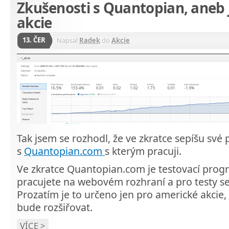
Zkušenosti s Quantopian, aneb 
akcie
13. ČER
Napsal
Radek
do
Akcie
Tak jsem se rozhodl, že ve zkratce sepíšu sv
s
Quantopian.com
s kterým pracuji.
Ve zkratce Quantopian.com je testovací prog
pracujete na webovém rozhraní a pro testy se
Prozatím je to určeno jen pro americké akcie,
bude rozšiřovat.
VÍCE >