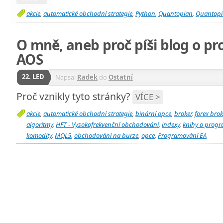
akcie
,
automatické obchodní strategie
,
Python
,
Quantopian
,
Quantopi
O mně, aneb proč píši blog o p
AOS
22. LED
Napsal
Radek
do
Ostatní
Proč vznikly tyto stránky?
VÍCE >
akcie
,
automatické obchodní strategie
,
binární opce
,
broker
,
forex brok
algoritmy
,
HFT - Vysokofrekvenční obchodování
,
indexy
,
knihy o prog
komodity
,
MQL5
,
obchodování na burze
,
opce
,
Programování EA