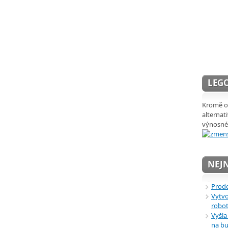
LEGO
Kromě ob
alternat
výnosné
NEJN
Prode
Vytvo
robot
Vyšla
na bu