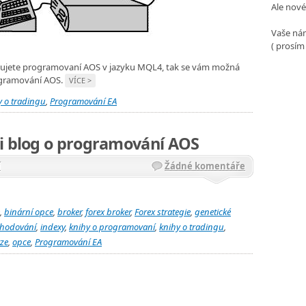
Ale nové
Vaše nám
( prosím
nujete programovaní AOS v jazyku MQL4, tak se vám možná
rogramování AOS.
VÍCE >
y o tradingu
,
Programování EA
ši blog o programování AOS
í
Žádné komentáře
,
binární opce
,
broker
,
forex broker
,
Forex strategie
,
genetické
chodování
,
indexy
,
knihy o programovaní
,
knihy o tradingu
,
ze
,
opce
,
Programování EA