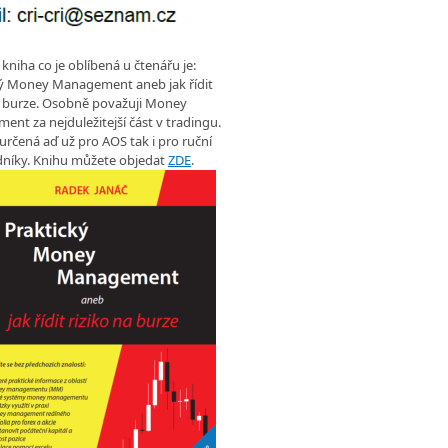
 kniha co je oblíbená u čtenářu je:
ký Money Management aneb jak řídit
a burze. Osobně považuji Money
nt za nejduležitejší část v tradingu.
 určená aď už pro AOS tak i pro ruční
níky. Knihu můžete objedat
ZDE
.