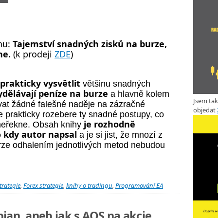
hu:
Tajemství snadných zisků na burze,
ne.
(k prodeji
ZDE
)
prakticky vysvětlit
většinu snadných
dělávají peníze na burze
a
hlavně kolem
Jsem ta
at žádné falešné naděje na zázračné
objedat
e prakticky rozebere ty snadné postupy, co
je rozhodně
neřekne.
Obsah knihy
o kdy autor napsal
a je si jist, že mnozí z
rze odhalením jednotlivých metod nebudou
trategie
,
Forex strategie
,
knihy o tradingu
,
Programování EA
ian, aneb jak s AOS na akcie