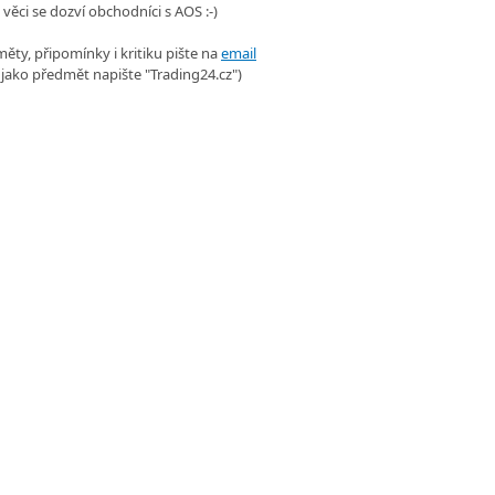
 věci se dozví obchodníci s AOS :-)
ěty, připomínky i kritiku pište na
email
 jako předmět napište "Trading24.cz")