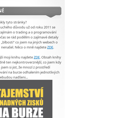
NĚ
ikly tyto stránky?
duchého důvodu už od roku 2011 se
zajímám o trading a o programování
čas se rád podělím o zajímavé detaily
 „blbosti“ co jsem na jiných webech o
u nenašel. Něco o mně najdete
ZDE
.
ší moji knihu najdete
ZDE
. Obsah knihy
dně ten nejkontroverznější, co jsem kdy
 jsem si jist, že mnozí z prostředí
vání na burze odhalením jednotlivých
ebudou nadšeni...