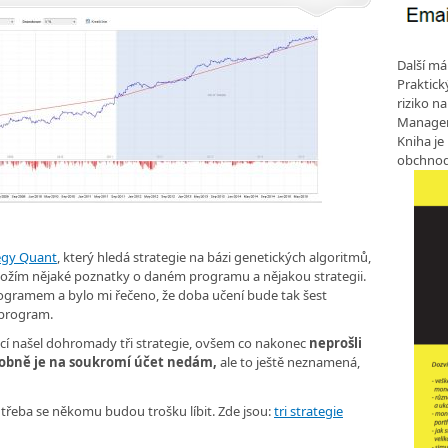
Další má
Praktic
riziko n
Manageme
Kniha je
obchnod
egy Quant
, který hledá strategie na bázi genetických algoritmů,
vložím nějaké poznatky o daném programu a nějakou strategii.
rogramem a bylo mi řečeno, že doba učení bude tak šest
 program.
ací našel dohromady tři strategie, ovšem co nakonec
neprošli
obně je na soukromí účet nedám,
ale to ještě neznamená,
a třeba se někomu budou trošku líbit. Zde jsou:
tri strategie