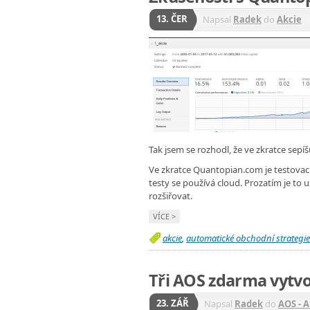
13. ČER
Napsal
Radek
do
Akcie
Tak jsem se rozhodl, že ve zkratce sep
Ve zkratce Quantopian.com je testovac
testy se používá cloud. Prozatím je to 
rozšiřovat.
VÍCE >
akcie
,
automatické obchodní strategie
Tři AOS zdarma vytv
23. ZÁŘ
Napsal
Radek
do
AOS - 