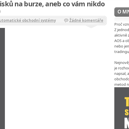
isků na burze, aneb co vám nikdo
)
O M
Automatické obchodní systémy
Žádné komentáře
Proč vzn
Z jedno
aktivně 
AOS a ob
nebo jen
trading
Nejnověj
je rozho
napsal, a
obchodo
metod n