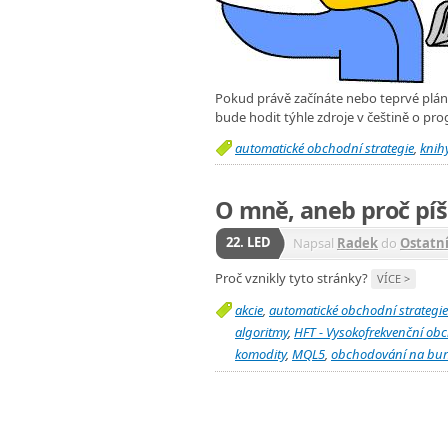
Pokud právě začínáte nebo teprvé plá
bude hodit týhle zdroje v češtině o p
automatické obchodní strategie
,
knih
O mně, aneb proč pí
22. LED
Napsal
Radek
do
Ostatn
Proč vznikly tyto stránky?
VÍCE >
akcie
,
automatické obchodní strategie
algoritmy
,
HFT - Vysokofrekvenční ob
komodity
,
MQL5
,
obchodování na bur