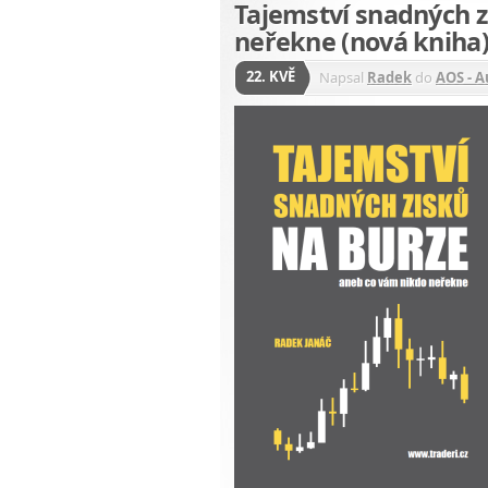
Tajemství snadných z
neřekne (nová kniha
22. KVĚ
Napsal
Radek
do
AOS - 