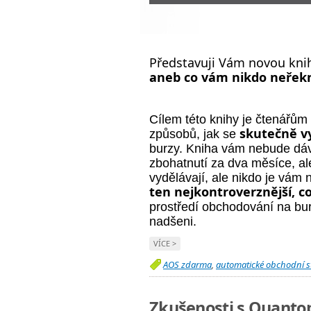
Představuji Vám novou
kni
aneb co vám nikdo neřek
Cílem této knihy je čtenářům
skutečně vy
způsobů, jak se
burzy. Kniha vám nebude dáv
zbohatnutí za dva měsíce, al
vydělávají, ale nikdo je vám 
ten nejkontroverznější, c
prostředí obchodování na bu
nadšeni.
VÍCE >
AOS zdarma
,
automatické obchodní s
Zkušenosti s Quantop