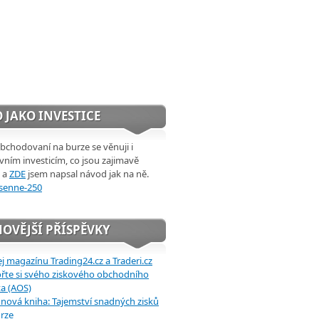
 JAKO INVESTICE
chodovaní na burze se věnuji i
ivním investicím, co jsou zajimavě
 a
ZDE
jsem napsal návod jak na ně.
OVĚJŠÍ PŘÍSPĚVKY
j magazínu Trading24.cz a Traderi.cz
řte si svého ziskového obchodního
a (AOS)
 nová kniha: Tajemství snadných zisků
rze