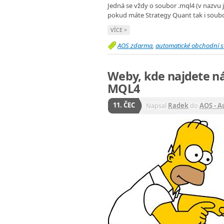
Jedná se vždy o soubor .mql4 (v nazvu
pokud máte Strategy Quant tak i soubo
VÍCE >
AOS zdarma
,
automatické obchodní s
Weby, kde najdete n
MQL4
11. ČEC
Napsal
Radek
do
AOS - 