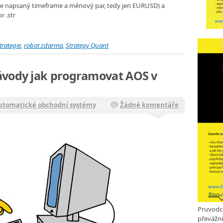
 je napsaný timeframe a měnový par, tedy jen EURUSD) a
r .str
trategie
,
robot zdarma
,
Strategy Quant
ávody jak programovat AOS v
Automatické obchodní systémy
Žádné komentáře
Pruvodc
převážně