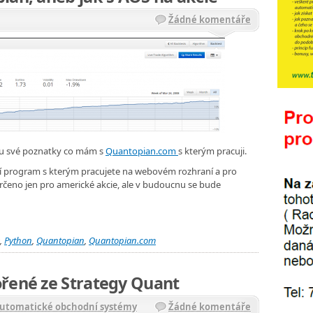
Žádné komentáře
íšu své poznatky co mám s
Quantopian.com
s kterým pracuji.
í program s kterým pracujete na webovém rozhraní a pro
určeno jen pro americké akcie, ale v budoucnu se bude
,
Python
,
Quantopian
,
Quantopian.com
ořené ze Strategy Quant
Automatické obchodní systémy
Žádné komentáře