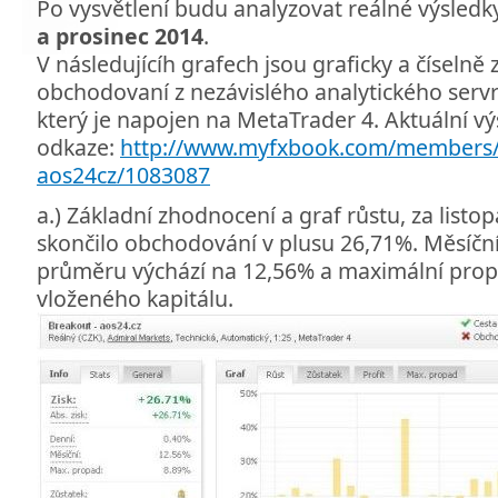
Po vysvětlení budu analyzovat reálné výsledk
a prosinec 2014
.
V následujícíh grafech jsou graficky a číselně
obchodovaní z nezávislého analytického ser
který je napojen na MetaTrader 4. Aktuální vý
odkaze:
http://www.myfxbook.com/members/
aos24cz/1083087
a.) Základní zhodnocení a graf růstu, za listo
skončilo obchodování v plusu 26,71%. Měsíčn
průměru výchází na 12,56% a maximální propa
vloženého kapitálu.