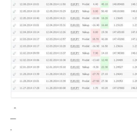
-
—
-