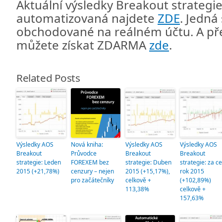
Aktuální výsledky Breakout strategie,
automatizovaná najdete
ZDE
. Jedná
obchodované na reálném účtu. A př
můžete získat ZDARMA
zde
.
Related Posts
Výsledky AOS
Nová kniha:
Výsledky AOS
Výsledky AOS
Breakout
Průvodce
Breakout
Breakout
strategie: Leden
FOREXEM bez
strategie: Duben
strategie: za ce
2015 (+21,78%)
cenzury – nejen
2015 (+15,17%),
rok 2015
pro začátečníky
celkově +
(+102,89%)
113,38%
celkově +
157,63%