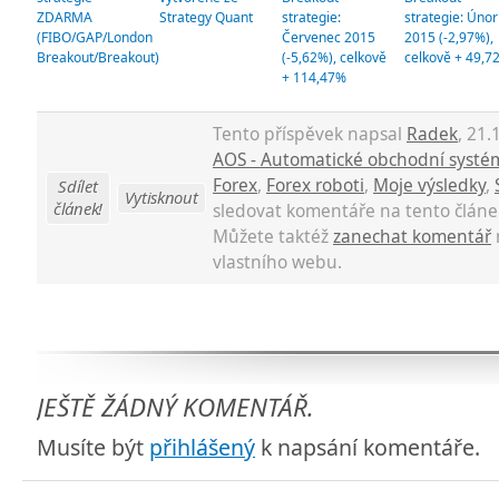
ZDARMA
Strategy Quant
strategie:
strategie: Únor
(FIBO/GAP/London
Červenec 2015
2015 (-2,97%),
Breakout/Breakout)
(-5,62%), celkově
celkově + 49,7
+ 114,47%
Tento příspěvek napsal
Radek
, 21.
AOS - Automatické obchodní systé
Forex
,
Forex roboti
,
Moje výsledky
,
Sdílet
Vytisknout
článek!
sledovat komentáře na tento člán
Můžete taktéž
zanechat komentář
vlastního webu.
JEŠTĚ ŽÁDNÝ KOMENTÁŘ.
Musíte být
přihlášený
k napsání komentáře.