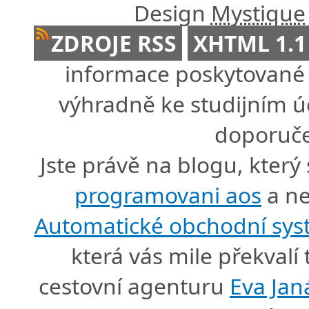
Design
Mystique
ZDROJE RSS
XHTML 1.1
informace poskytované 
výhradně ke studijním úč
doporuče
Jste právě na blogu, který
programovani aos
a ne
Automatické obchodní sy
která vás mile překval
cestovní agenturu
Eva Jan