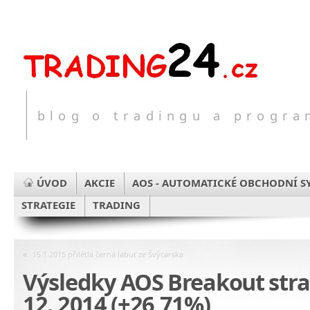
blog o tradingu a progr
ÚVOD
AKCIE
AOS - AUTOMATICKÉ OBCHODNÍ S
STRATEGIE
TRADING
«
15.1.2015 přilétla černá labuť ze Švýcarska
Výsledky AOS Breakout strat
12. 2014 (+26,71%)