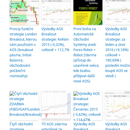
Princip funkční
Výsledky AOS
První kniha na
Výsledky AOS
strategie London
Breakout
Automatické
Breakout
Breakout, kterou
strategie: Květen
Obchodní
strategie: za
sám používám v
2015 (-0,32%),
Systémy aneb
leden a únor
AOS (breakout
celkově + 112,7%
Forex Robot +
2016 (+9,18%)
pásma, Initial
Robot Zdarma
celkově +
Balance,
(přístup do
180,69% (
obchodování
uzavřené sekce,
poslední možn
počáteční
kde budou
koupit AOS ve
rovnováhy)
přibývat další
slevě )
nové AOS)
Čtyři obchodní
Tři AOS zdarma
Výsledky AOS
Výsledky AOS
strategie
vytvořené ze
Breakout
Breakout