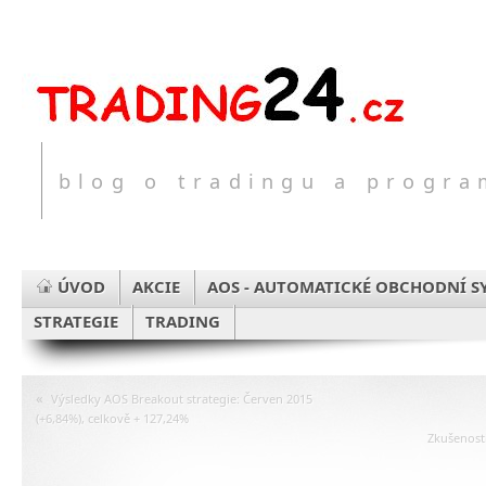
blog o tradingu a progr
ÚVOD
AKCIE
AOS - AUTOMATICKÉ OBCHODNÍ S
STRATEGIE
TRADING
«
Výsledky AOS Breakout strategie: Červen 2015
(+6,84%), celkově + 127,24%
Zkušenost