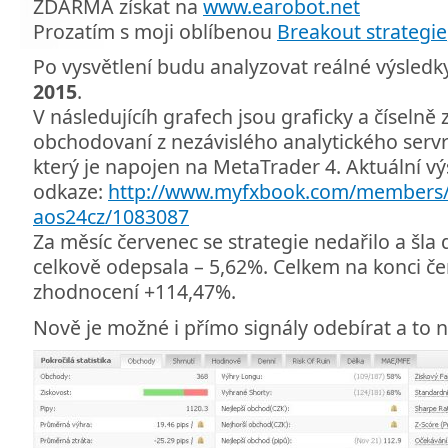
ZDARMA získat na
www.earobot.net
Prozatím s moji oblíbenou
Breakout strategie
Po vysvětlení budu analyzovat reálné výsledk
2015
.
V následujícíh grafech jsou graficky a číselně
obchodovaní z nezávislého analytického ser
který je napojen na MetaTrader 4. Aktuální vý
odkaze:
http://www.myfxbook.com/members/
aos24cz/1083087
Za měsíc červenec se strategie nedařilo a šl
celkově odepsala – 5,62%. Celkem na konci če
zhodnocení +114,47%.
Nově je možné i přímo signály odebírat a to 