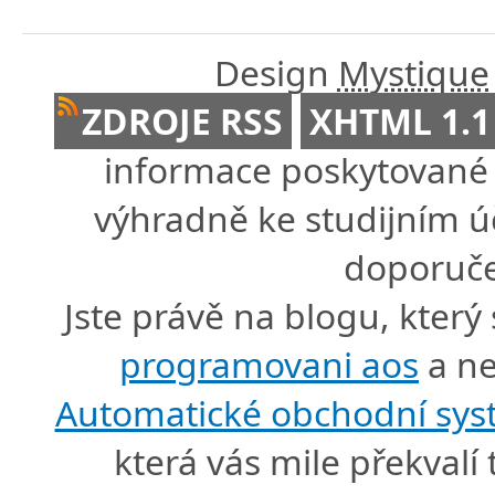
Design
Mystique
ZDROJE RSS
XHTML 1.1
informace poskytované 
výhradně ke studijním úč
doporuče
Jste právě na blogu, který
programovani aos
a ne
Automatické obchodní sy
která vás mile překval