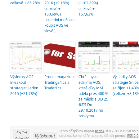
celkově + 85,28%
2016 (+9,18%)
(+102,89%)
celkově +
celkově +
180,69% (
157,63%
poslední možnost
koupit AOS ve
slevě )
Výsledky AOS
Prodej magazínu
Chtěli byste
Výsledky AOS
Breakout
Trading24.cz a
zdarma AOS,
strategie Snipe
strategie: Leden
Traderi.cz
které díky MM
za říjen +1,43%
2015 (+21,78%)
udělá přes 400 %
(celkem +8,13
za měsíc s DD 25
%??? Do
29.10.2017 ho
poskytnu
Tento příspěvek napsal
Radek
, 8.8.2015 v 19:58 do r
Sdílet
Vytisknout
sledovat komentáře na tento článek pomocí
RSS 2.0
článek!