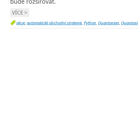
bude rozšiřovat.
VÍCE >
akcie
,
automatické obchodní strategie
,
Python
,
Quantopian
,
Quantopi