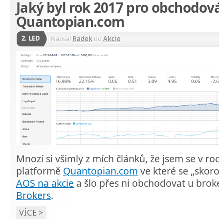
Jaký byl rok 2017 pro obchodov
Quantopian.com
2. LED
Napsal
Radek
do
Akcie
Mnozí si všimly z mích článků, že jsem se v r
platformě
Quantopian.com
ve které se „skor
AOS na akcie
a šlo přes ni obchodovat u bro
Brokers
.
VÍCE >