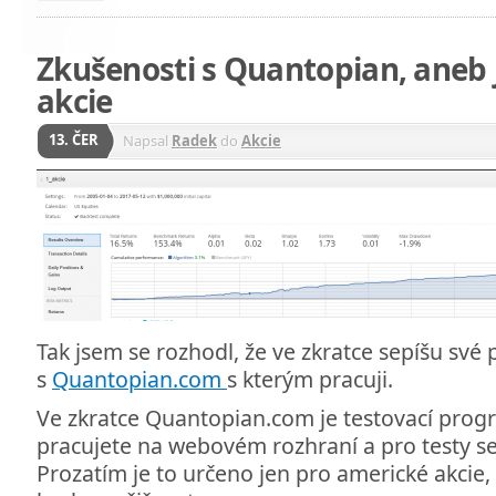
Zkušenosti s Quantopian, aneb 
akcie
13. ČER
Napsal
Radek
do
Akcie
Tak jsem se rozhodl, že ve zkratce sepíšu sv
s
Quantopian.com
s kterým pracuji.
Ve zkratce Quantopian.com je testovací prog
pracujete na webovém rozhraní a pro testy se
Prozatím je to určeno jen pro americké akcie,