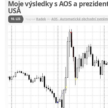
Moje výsledky s AOS a preziden
USA
10. LIS
Napsal
Radek
do
AOS - Automatické obchodní systém