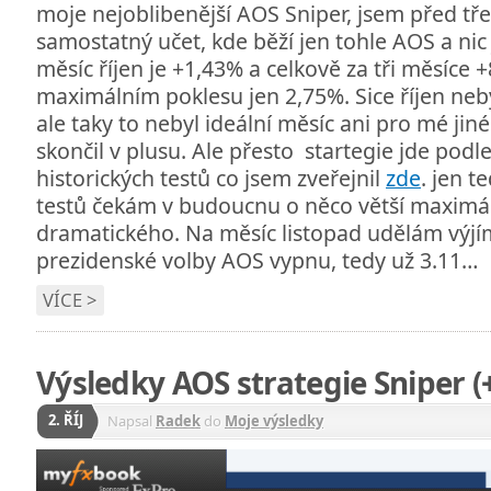
moje nejoblibenější AOS Sniper, jsem před tře
samostatný učet, kde běží jen tohle AOS a nic
měsíc říjen je +1,43% a celkově za tři měsíce +
maximálním poklesu jen 2,75%. Sice říjen neby
ale taky to nebyl ideální měsíc ani pro mé jin
skončil v plusu. Ale přesto startegie jde podl
historických testů co jsem zveřejnil
zde
. jen t
testů čekám v budoucnu o něco větší maximáln
dramatického. Na měsíc listopad udělám výjí
prezidenské volby AOS vypnu, tedy už 3.11…
VÍCE >
Výsledky AOS strategie Sniper (
2. ŘÍJ
Napsal
Radek
do
Moje výsledky