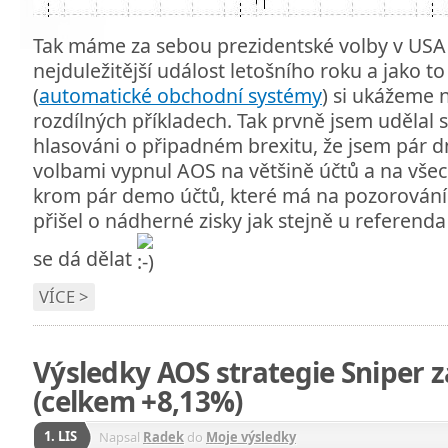
Tak máme za sebou prezidentské volby v USA 
nejduležitější událost letošního roku a jako 
(
automatické obchodní systémy
) si ukážeme 
rozdílných příkladech. Tak prvně jsem udělal 
hlasováni o připadném brexitu, že jsem pár d
volbami vypnul AOS na většině účtů a na všec
krom pár demo účtů, které má na pozorován
přišel o nádherné zisky jak stejně u referenda
se dá dělat
VÍCE >
Výsledky AOS strategie Sniper z
(celkem +8,13%)
1. LIS
Napsal
Radek
do
Moje výsledky