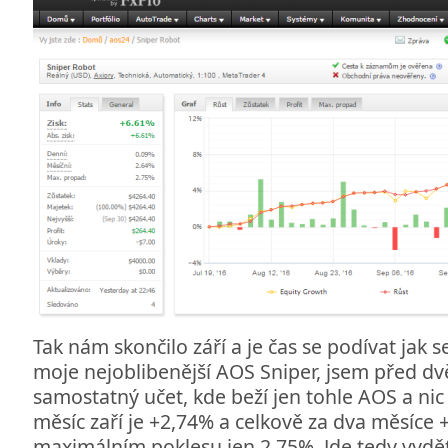
Tak nám skončilo září a je čas se podívat jak s
moje nejoblibenější AOS Sniper, jsem před dv
samostatný učet, kde beží jen tohle AOS a nic
měsíc zaří je +2,74% a celkově za dva měsíce +
maximálním poklesu jen 2,75%. Jde tedy vydět