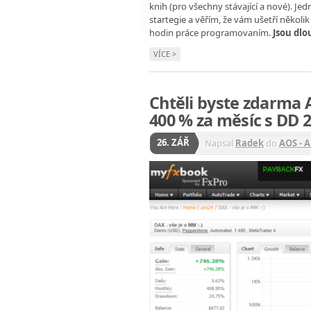
knih (pro všechny stávající a nové). J
startegie a věřím, že vám ušetří několik
hodin práce programovaním.
Jsou dl
VÍCE >
Chtěli byste zdarma 
400 % za měsíc s DD 
26. ZÁŘ
Napsal
Radek
do
AOS - 