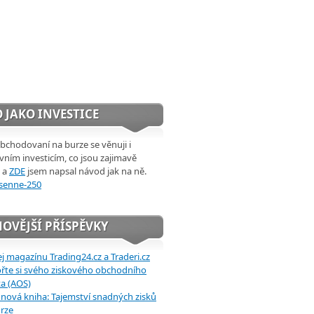
 JAKO INVESTICE
chodovaní na burze se věnuji i
ivním investicím, co jsou zajimavě
 a
ZDE
jsem napsal návod jak na ně.
OVĚJŠÍ PŘÍSPĚVKY
j magazínu Trading24.cz a Traderi.cz
řte si svého ziskového obchodního
a (AOS)
 nová kniha: Tajemství snadných zisků
rze