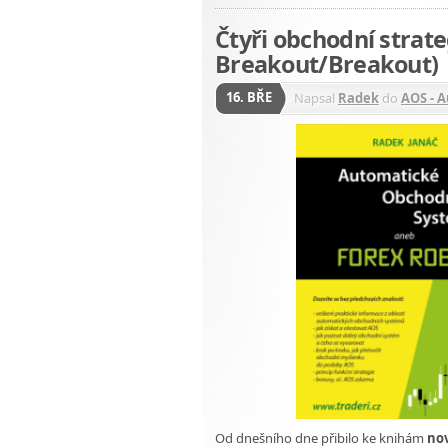
Čtyři obchodní stra
Breakout/Breakout)
16. BŘE
Napsal
Radek
do
AOS - 
Od dnešního dne přibilo ke knihám
nov