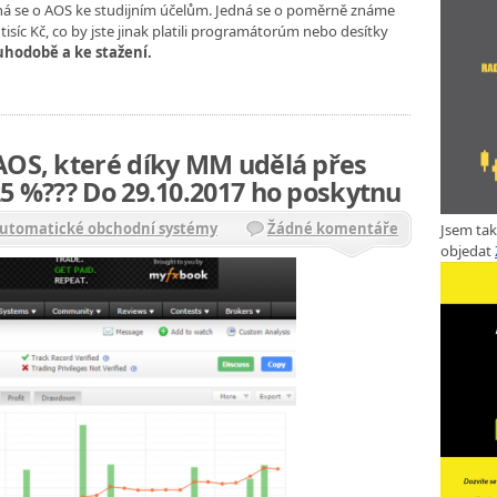
edná se o AOS ke studijním účelům. Jedná se o poměrně známe
 tisíc Kč, co by jste jinak platili programátorúm nebo desítky
ouhodobě a
ke stažení.
AOS, které díky MM udělá přes
25 %??? Do 29.10.2017 ho poskytnu
Automatické obchodní systémy
Žádné komentáře
Jsem ta
objedat