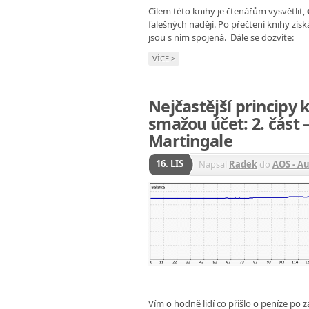
Cílem této knihy je čtenářům vysvětlit,
falešných nadějí. Po přečtení knihy získ
jsou s ním spojená. Dále se dozvíte:
VÍCE >
Nejčastější principy
smažou účet: 2. část
Martingale
16. LIS
Napsal
Radek
do
AOS - A
Vím o hodně lidí co přišlo o peníze p