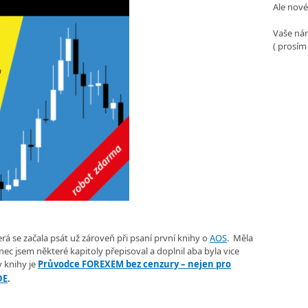
Ale nové
Vaše nám
( prosím
rá se začala psát už zároveň při psaní první knihy o
AOS
. Měla
nec jsem některé kapitoly přepisoval a doplnil aba byla vice
v knihy je
Průvodce FOREXEM bez cenzury – nejen pro
DE
.