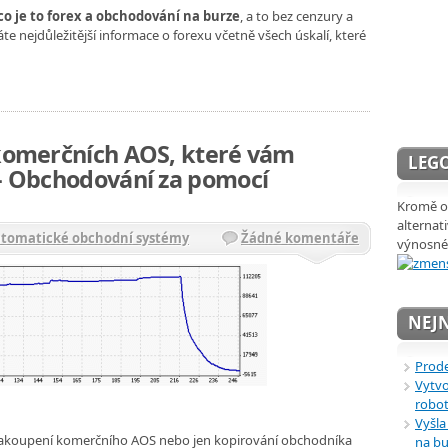
co je to forex a obchodování na burze
, a to bez cenzury a
áte nejdůležitější informace o forexu včetně všech úskalí, které
 komerčních AOS, které vám
LEGO
 – Obchodování za pomocí
Kromě ob
alternat
utomatické obchodní systémy
Žádné komentáře
výnosné
NEJN
Prode
Vytvo
robot
Vyšla
o zakoupení komerčního AOS nebo jen kopirování obchodníka
na bu