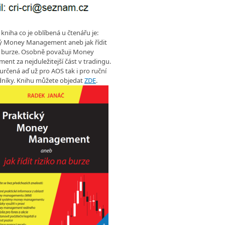
 kniha co je oblíbená u čtenářu je:
ký Money Management aneb jak řídit
a burze. Osobně považuji Money
nt za nejduležitejší část v tradingu.
 určená aď už pro AOS tak i pro ruční
níky. Knihu můžete objedat
ZDE
.