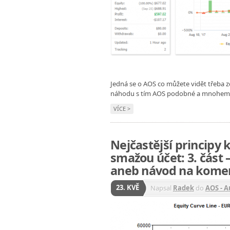
Jedná se o AOS co můžete vidět třeba 
náhodu s tím AOS podobné a mnohem l
VÍCE >
Nejčastější principy
smažou účet: 3. část
aneb návod na kome
23. KVĚ
Napsal
Radek
do
AOS - 