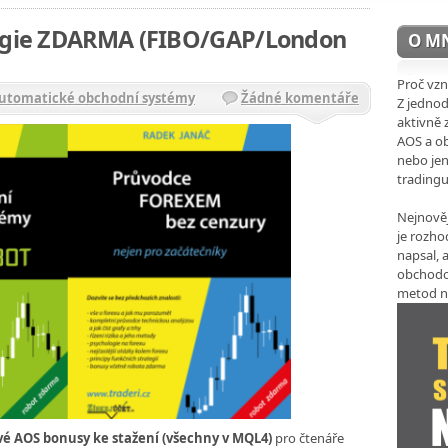
tegie ZDARMA (FIBO/GAP/London
O M
Proč vzn
Automatické obchodní systémy
Žádné komentáře
Z jedno
aktivně 
AOS a ob
nebo jen
trading
Nejnověj
je rozho
napsal, a
obchodo
metod n
é AOS bonusy ke stažení
(
všechny
v
MQL4
)
pro čtenáře