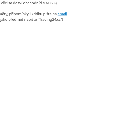
 věci se dozví obchodníci s AOS :-)
ěty, připomínky i kritiku pište na
email
 jako předmět napište "Trading24.cz")