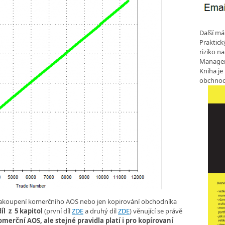
Další má
Praktic
riziko n
Manageme
Kniha je
obchnod
o zakoupení komerčního AOS nebo jen kopirování obchodníka
díl z 5 kapitol
(první díl
ZDE
a druhý díl
ZDE
) věnující se právě
omerční AOS, ale stejné pravidla platí i pro kopírovaní