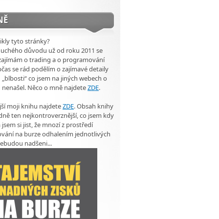
NĚ
ikly tyto stránky?
duchého důvodu už od roku 2011 se
zajímám o trading a o programování
čas se rád podělím o zajímavé detaily
 „blbosti“ co jsem na jiných webech o
u nenašel. Něco o mně najdete
ZDE
.
ší moji knihu najdete
ZDE
. Obsah knihy
dně ten nejkontroverznější, co jsem kdy
 jsem si jist, že mnozí z prostředí
vání na burze odhalením jednotlivých
ebudou nadšeni...