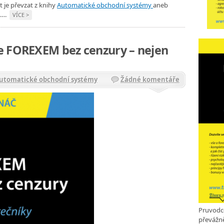
t je převzat z knihy
Automatické obchodní systémy
aneb
….
VÍCE >
e FOREXEM bez cenzury – nejen
Automatické obchodní systémy
Žádné komentáře
Pruvodc
převážně