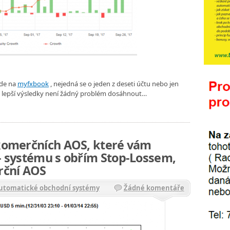
zde na
myfxbook
, nejedná se o jeden z deseti účtu nebo jen
epší výsledky není žádný problém dosáhnout…
 komerčních AOS, které vám
 – systému s obřím Stop-Lossem,
rční AOS
Automatické obchodní systémy
Žádné komentáře