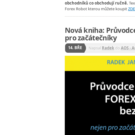
obchodníků co obchodují ručně.
Tex
Forex Robot kterou můžete koupit
ZDE
Nová kniha: Průvodc
pro začátečníky
14. BŘE
Napsal
Radek
do
AOS - 