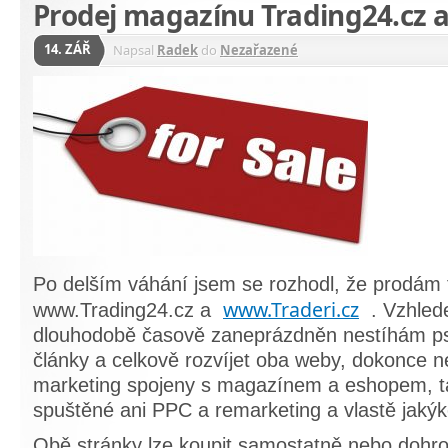
Prodej magazínu Trading24.cz a
14. ZÁŘ
Napsal
Radek
do
Nezařazené
Po delším váhání jsem se rozhodl, že prodám
www.Traderi.cz
www.Trading24.cz a
. Vzhled
dlouhodobě časově zaneprázdněn nestíhám ps
články a celkově rozvíjet oba weby, dokonce 
marketing spojeny s magazínem a eshopem, ta
spuštěné ani PPC a remarketing a vlastě jakýk
Obě stránky lze koupit samostatně nebo dohr