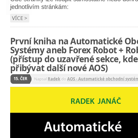
jednotlivím stránkám:
VÍCE >
První kniha na Automatické Ob
Systémy aneb Forex Robot + R
(přístup do uzavřené sekce, kd
přibývat další nové AOS)
15. ČER
Napsal
Radek
do
AOS - Automatické obchodní systé