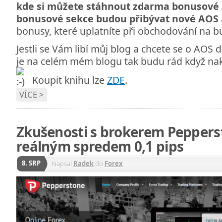
kde si můžete stáhnout zdarma bonusové 
bonusové sekce budou přibývat nové AOS
bonusy, které uplatníte při obchodování na b
Jestli se Vám libí můj blog a chcete se o AOS 
je na celém mém blogu tak budu rád když nak
Koupit knihu lze
ZDE
.
VÍCE >
Zkušenosti s brokerem Peppers
reálným spredem 0,1 pips
8. SRP
Napsal
Radek
do
Forex