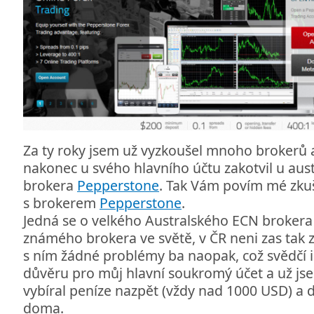
Za ty roky jsem už vyzkoušel mnoho brokerů 
nakonec u svého hlavního účtu zakotvil u au
brokera
Pepperstone
. Tak Vám povím mé zkuš
s brokerem
Pepperstone
.
Jedná se o velkého Australského ECN broker
známého brokera ve světě, v ČR neni zas tak
s ním žádné problémy ba naopak, což svědčí i
důvěru pro můj hlavní soukromý účet a už jsem
vybíral peníze nazpět (vždy nad 1000 USD) a 
doma.