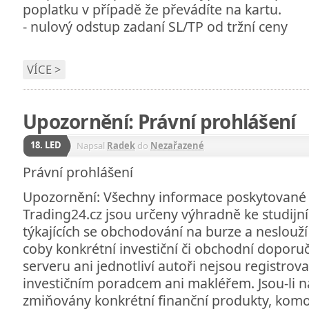
poplatku v případě že převádíte na kartu.
- nulový odstup zadaní SL/TP od tržní ceny
VÍCE >
Upozornění: Právní prohlášení
18. LED
Napsal
Radek
do
Nezařazené
Právní prohlášení
Upozornění: Všechny informace poskytované 
Trading24.cz jsou určeny výhradně ke studij
týkajících se obchodování na burze a neslouž
coby konkrétní investiční či obchodní doporu
serveru ani jednotliví autoři nejsou registrov
investičním poradcem ani makléřem. Jsou-li n
zmiňovány konkrétní finanční produkty, komodi