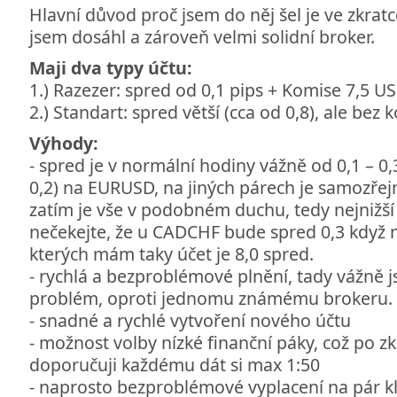
Hlavní důvod proč jsem do něj šel je ve zkratc
jsem dosáhl a zároveň velmi solidní broker.
Maji dva typy účtu:
1.) Razezer: spred od 0,1 pips + Komise 7,5 U
2.) Standart: spred větší (cca od 0,8), ale bez 
Výhody:
- spred je v normální hodiny vážně od 0,1 – 0,
0,2) na EURUSD, na jiných párech je samozřejm
zatím je vše v podobném duchu, tedy nejnižš
nečekejte, že u CADCHF bude spred 0,3 když m
kterých mám taky účet je 8,0 spred.
- rychlá a bezproblémové plnění, tady vážně 
problém, oproti jednomu známému brokeru.
- snadné a rychlé vytvoření nového účtu
- možnost volby nízké finanční páky, což po 
doporučuji každému dát si max 1:50
- naprosto bezproblémové vyplacení na pár kli