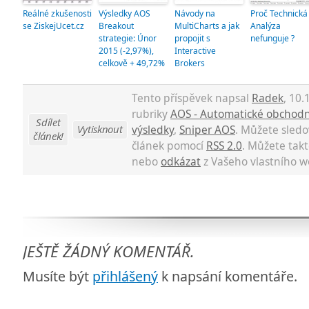
Reálné zkušenosti
Výsledky AOS
Návody na
Proč Technická
se ZiskejUcet.cz
Breakout
MultiCharts a jak
Analýza
strategie: Únor
propojit s
nefunguje ?
2015 (-2,97%),
Interactive
celkově + 49,72%
Brokers
Tento příspěvek napsal
Radek
, 10.
rubriky
AOS - Automatické obchodn
Sdílet
Vytisknout
výsledky
,
Sniper AOS
. Můžete sled
článek!
článek pomocí
RSS 2.0
. Můžete tak
nebo
odkázat
z Vašeho vlastního w
JEŠTĚ ŽÁDNÝ KOMENTÁŘ.
Musíte být
přihlášený
k napsání komentáře.