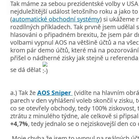
Tak máme za sebou prezidentské volby v USA 
nejduležitější událost letošního roku a jako 
(
automatické obchodní systémy
) si ukážeme 
rozdílných příkladech. Tak prvně jsem udělal 
hlasováni o připadném brexitu, že jsem pár d
volbami vypnul AOS na většině účtů a na všec
krom pár demo účtů, které má na pozorován
přišel o nádherné zisky jak stejně u referenda
se dá dělat
a.) Tak že
AOS Sniper
(vidíte na hlavním obrá
parech v den vyhlášení voleb skončil v zisku,
co se otevřely obchody, tedy 100% ziskovost, 
ztrátu z minulého týdne, ale celkově si připsal
+4,7%
, tedy jednalo se o nejziskovejší den c
Moje chyba že jsem to vypnul na reálných ú