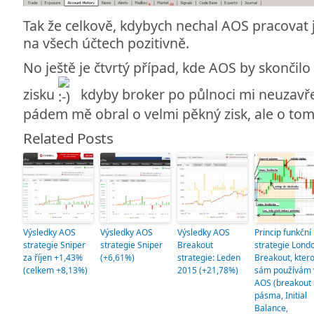
Tak že celkově, kdybych nechal AOS pracovat 
na všech účtech pozitivně.
No ještě je čtvrtý případ, kde AOS by skončil
zisku
kdyby broker po půlnoci mi neuzavře
pádem mě obral o velmi pěkný zisk, ale o to
Related Posts
Výsledky AOS
Výsledky AOS
Výsledky AOS
Princip funkční
strategie Sniper
strategie Sniper
Breakout
strategie Lond
za říjen +1,43%
(+6,61%)
strategie: Leden
Breakout, kter
(celkem +8,13%)
2015 (+21,78%)
sám používám 
AOS (breakout
pásma, Initial
Balance,