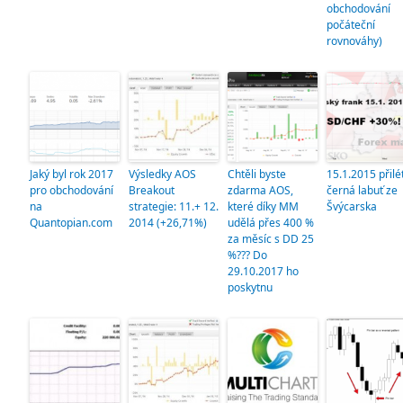
obchodování
počáteční
rovnováhy)
Jaký byl rok 2017
Výsledky AOS
Chtěli byste
15.1.2015 přilé
pro obchodování
Breakout
zdarma AOS,
černá labuť ze
na
strategie: 11.+ 12.
které díky MM
Švýcarska
Quantopian.com
2014 (+26,71%)
udělá přes 400 %
za měsíc s DD 25
%??? Do
29.10.2017 ho
poskytnu