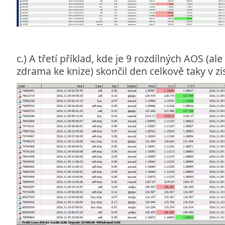
c.) A třetí příklad, kde je 9 rozdílných AOS (al
zdrama ke knize) skončil den celkově taky v zi