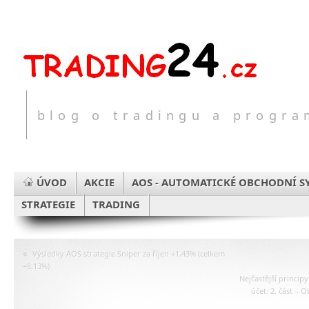
blog o tradingu a progr
ÚVOD
AKCIE
AOS - AUTOMATICKÉ OBCHODNÍ S
STRATEGIE
TRADING
«
Výsledky AOS strategie Sniper za říjen +1,43% (celkem
+8,13%)
Nejčastější princi
účet: 2. část –