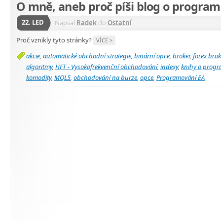
O mně, aneb proč píši blog o progra
22. LED
Napsal
Radek
do
Ostatní
Proč vznikly tyto stránky?
VÍCE >
akcie
,
automatické obchodní strategie
,
binární opce
,
broker
,
forex brok
algoritmy
,
HFT - Vysokofrekvenční obchodování
,
indexy
,
knihy o prog
komodity
,
MQL5
,
obchodování na burze
,
opce
,
Programování EA