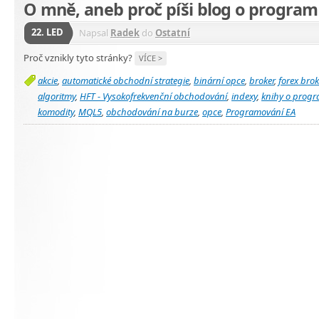
O mně, aneb proč píši blog o progra
22. LED
Napsal
Radek
do
Ostatní
Proč vznikly tyto stránky?
VÍCE >
akcie
,
automatické obchodní strategie
,
binární opce
,
broker
,
forex brok
algoritmy
,
HFT - Vysokofrekvenční obchodování
,
indexy
,
knihy o prog
komodity
,
MQL5
,
obchodování na burze
,
opce
,
Programování EA