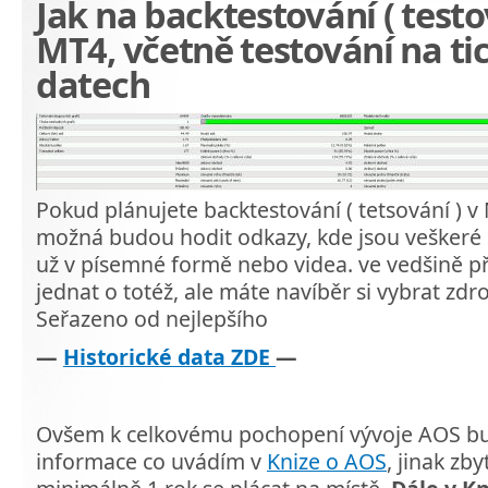
Jak na backtestování ( testo
MT4, včetně testování na t
datech
Pokud plánujete backtestování ( tetsování ) v
možná budou hodit odkazy, kde jsou veškeré 
už v písemné formě nebo videa. ve vedšině p
jednat o totéž, ale máte navíběr si vybrat zdr
Seřazeno od nejlepšího
—
Historické data ZDE
—
Ovšem k celkovému pochopení vývoje AOS b
informace co uvádím v
Knize o AOS
, jinak zb