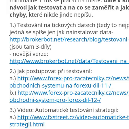
minimálně 1 rok se plácat na místě.
Dále v K
návod jak testovat a na co se zaměřit a jak
chyby,
které nikde jinde nepíšu.
1.) Testování na tickových datech (tedy to nej
jedná se spíše jen jak nainstalovat data-
http://brokerbot.net/research/blog/testovani
(jsou tam 3-díly)
- novější verze:
http://www.brokerbot.net/data/Testovani_na_
2.) Jak postupovat při testovaní:
a.)
http://www.forex-pro-zacatecniky.cz/news/
obchodnich-systemu-na-forexu-dil-11-/
b.)
http://www.forex-pro-zacatecniky.cz/news/
obchodni-system-pro-forex-dil-12-/
3.) Video: Automatické testování strategií:
a.)
http://www.fxstreet.cz/video-automaticke-t
strategii.html