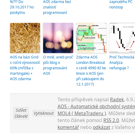
%??? Do
AOS zdarma bez
zapnutého PC
29.10.2017 ho
znalostí
nonstop
poskytnu
programovaní
AOS na bázi Grid
O mně, aneb proč
Zdarma AOS
Proč Technická
s roční výnosností
píši blog o
London Breakout
Analýza
60% (mřížka s
programování
v ceně 4990 Kč ke
nefunguje ?
martingale) +
AOS
knize o AOS (jen
AOS zdarma
při zakoupení do
12.1.2017)
Tento příspěvek napsal
Radek
, 6.9
AOS - Automatické obchodní systé
Sdílet
Vytisknout
MQL4 ( MetaTraderu )
. Můžete sle
článek!
tento článek pomocí
RSS 2.0
. Může
komentář
nebo
odkázat
z Vašeho v