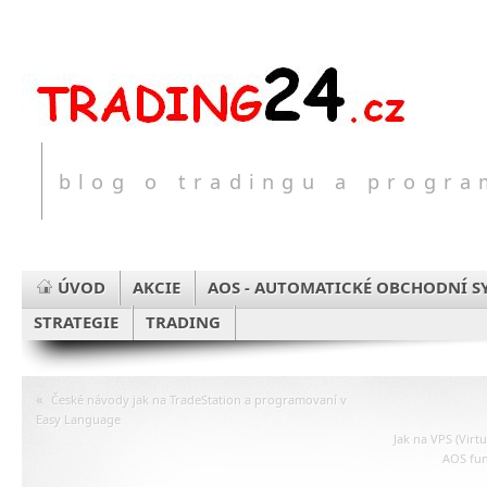
blog o tradingu a progr
ÚVOD
AKCIE
AOS - AUTOMATICKÉ OBCHODNÍ S
STRATEGIE
TRADING
«
České návody jak na TradeStation a programovaní v
Easy Language
Jak na VPS (Virt
AOS fun