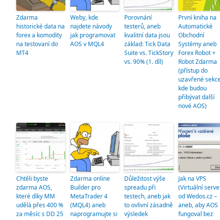
Zdarma
Weby, kde
Porovnání
První kniha na
historické data na
najdete návody
testerů, aneb
Automatické
forex a komodity
jak programovat
kvalitní data jsou
Obchodní
na testovaní do
AOS v MQL4
základ: Tick Data
Systémy aneb
MT4
Suite vs. TickStory
Forex Robot +
vs. 90% (1. díl)
Robot Zdarma
(přístup do
uzavřené sekce
kde budou
přibývat další
nové AOS)
Chtěli byste
Zdarma online
Důležitost výše
Jak na VPS
zdarma AOS,
Builder pro
spreadu při
(Virtuální serve
které díky MM
MetaTrader 4
testech, aneb jak
od Wedos.cz –
udělá přes 400 %
(MQL4) aneb
to ovlivní zásadně
aneb, aby AOS
za měsíc s DD 25
naprogramujte si
výsledek
fungoval bez