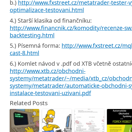
b.)
http://www.fxstreet.cz/metatrader-tester-v
optimalizace-testovani.html
4.) Starší klasika od finančníku:
http://www.financnik.cz/komodity/recenze-s
backtesting.html
5.) Písemná forma:
http://www.fxstreet.cz/mql4
cast-8.html
6.) Komlet návod v .pdf od XTB včetně ostatn
http://www.xtb.cz/obchodni-
systemy/metatrader/~/media/xtb_cz/obchodn
systemy/metatrader/automaticke-obchodni-s
instalace-testovani-uzivani.pdf
Related Posts