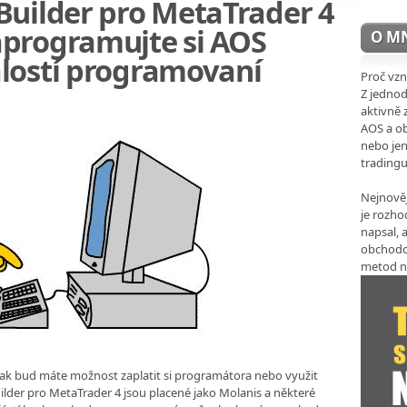
Builder pro MetaTrader 4
programujte si AOS
O M
lostí programovaní
Proč vzn
Z jedno
aktivně 
AOS a ob
nebo jen
trading
Nejnověj
je rozho
napsal, a
obchodo
metod n
k bud máte možnost zaplatit si programátora nebo využit
uilder pro MetaTrader 4 jsou placené jako Molanis a některé