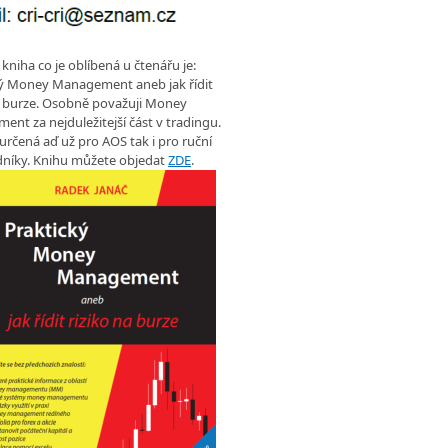
 kniha co je oblíbená u čtenářu je:
ký Money Management aneb jak řídit
a burze. Osobně považuji Money
nt za nejduležitejší část v tradingu.
 určená aď už pro AOS tak i pro ruční
níky. Knihu můžete objedat
ZDE
.