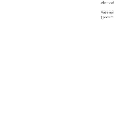
Ale nové
Vaše nám
( prosím