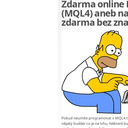
Zdarma online 
(MQL4) aneb na
zdarma bez zna
Pokud neumíte programovat v MQL4 ta
nějaký builder co je na trhu. Některé b