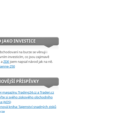
 JAKO INVESTICE
chodovaní na burze se věnuji i
ivním investicím, co jsou zajimavě
 a
ZDE
jsem napsal návod jak na ně.
OVĚJŠÍ PŘÍSPĚVKY
j magazínu Trading24.cz a Traderi.cz
řte si svého ziskového obchodního
a (AOS)
 nová kniha: Tajemství snadných zisků
rze