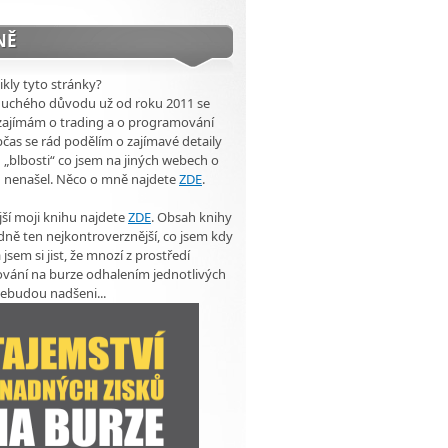
NĚ
ikly tyto stránky?
duchého důvodu už od roku 2011 se
zajímám o trading a o programování
čas se rád podělím o zajímavé detaily
 „blbosti“ co jsem na jiných webech o
u nenašel. Něco o mně najdete
ZDE
.
ší moji knihu najdete
ZDE
. Obsah knihy
dně ten nejkontroverznější, co jsem kdy
 jsem si jist, že mnozí z prostředí
vání na burze odhalením jednotlivých
ebudou nadšeni...