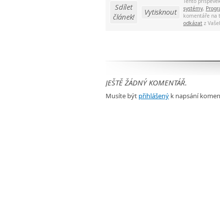
Tento příspěve
Sdílet
systémy
,
Progr
Vytisknout
článek!
komentáře na 
odkázat
z Vaše
JEŠTĚ ŽÁDNÝ KOMENTÁŘ.
Musíte být
přihlášený
k napsání komen