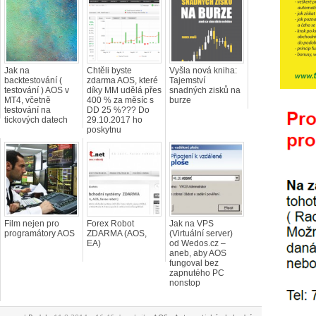
Jak na
Chtěli byste
Vyšla nová kniha:
backtestování (
zdarma AOS, které
Tajemství
testování ) AOS v
díky MM udělá přes
snadných zisků na
MT4, včetně
400 % za měsíc s
burze
testování na
DD 25 %??? Do
tickových datech
29.10.2017 ho
poskytnu
Film nejen pro
Forex Robot
Jak na VPS
programátory AOS
ZDARMA (AOS,
(Virtuální server)
EA)
od Wedos.cz –
aneb, aby AOS
fungoval bez
zapnutého PC
nonstop