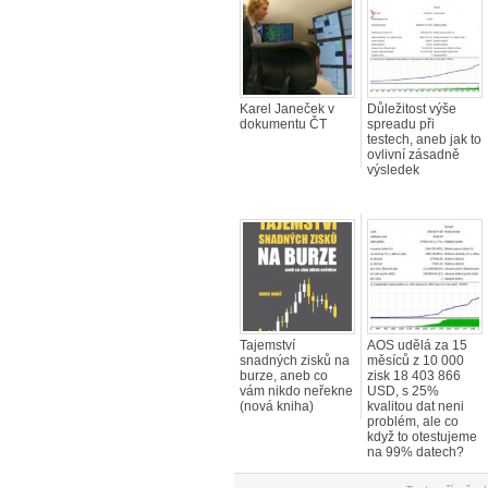
Karel Janeček v
Důležitost výše
dokumentu ČT
spreadu při
testech, aneb jak to
ovlivní zásadně
výsledek
Tajemství
AOS udělá za 15
snadných zisků na
měsíců z 10 000
burze, aneb co
zisk 18 403 866
vám nikdo neřekne
USD, s 25%
(nová kniha)
kvalitou dat neni
problém, ale co
když to otestujeme
na 99% datech?