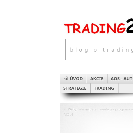
blog o tradi
ÚVOD
AKCIE
AOS - AU
STRATEGIE
TRADING
«
Weby, kde najdete návody jak programov
MQL4