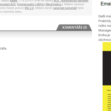
k napsal
Radek
, 11.8.2014 v 16:46 do rubriky
AOS - Automatické obchodní
amování AOS
,
Programování v MQL4 ( MetaTraderu )
. Můžete sledovat
tento článek pomocí
RSS 2.0
. Můžete taktéž
zanechat komentář
nebo
ho vlastního webu.
Další má
Praktic
riziko n
KOMENTÁŘE (0)
Manageme
Kniha je
obchnod
táře.