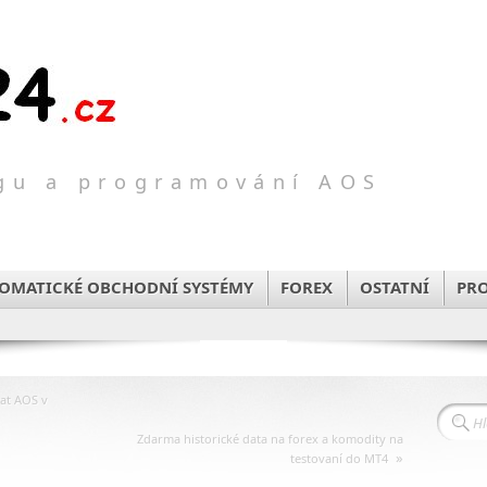
ngu a programování AOS
TOMATICKÉ OBCHODNÍ SYSTÉMY
FOREX
OSTATNÍ
PR
at AOS v
Zdarma historické data na forex a komodity na
»
testovaní do MT4