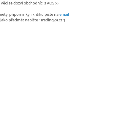
 věci se dozví obchodníci s AOS :-)
ěty, připomínky i kritiku pište na
email
 jako předmět napište "Trading24.cz")