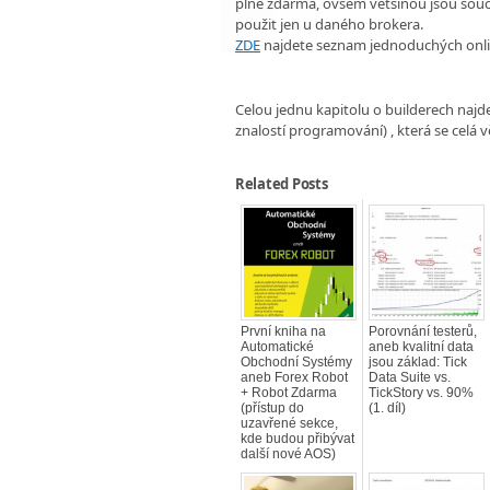
plně zdarma, ovšem většinou jsou sou
použit jen u daného brokera.
ZDE
najdete seznam jednoduchých onli
Celou jednu kapitolu o builderech najdet
znalostí programování) , která se celá
Related Posts
První kniha na
Porovnání testerů,
Automatické
aneb kvalitní data
Obchodní Systémy
jsou základ: Tick
aneb Forex Robot
Data Suite vs.
+ Robot Zdarma
TickStory vs. 90%
(přístup do
(1. díl)
uzavřené sekce,
kde budou přibývat
další nové AOS)