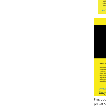
Pruvodc
převážně