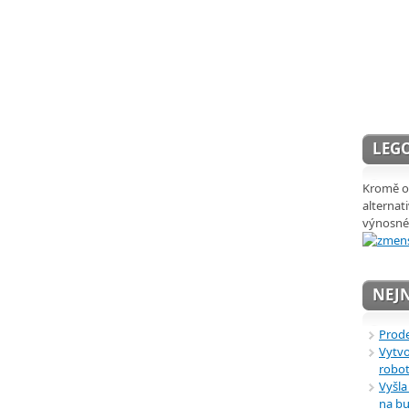
LEGO
Kromě ob
alternat
výnosné
NEJN
Prode
Vytvo
robot
Vyšla
na bu