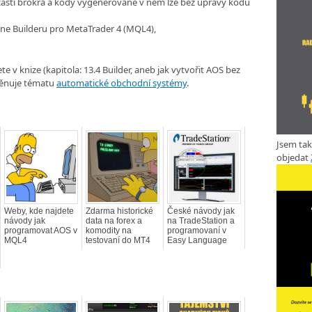
částí brokra a kody vygenerované v něm lze bez úpravy kodu
ne Builderu pro MetaTrader 4 (MQL4),
e v knize (kapitola: 13.4 Builder, aneb jak vytvořit AOS bez
 věnuje tématu
automatické obchodní systémy
.
Jsem ta
objedat
Weby, kde najdete
Zdarma historické
České návody jak
návody jak
data na forex a
na TradeStation a
programovat AOS v
komodity na
programovaní v
MQL4
testovaní do MT4
Easy Language