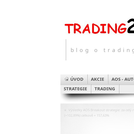
blog o tradi
ÚVOD
AKCIE
AOS - AU
STRATEGIE
TRADING
«
Výsledky AOS Breakout strategie: za celý 
(+102,89%) celkově + 157,63%