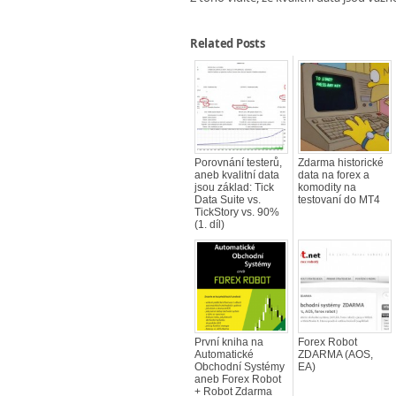
Related Posts
Porovnání testerů,
Zdarma historické
aneb kvalitní data
data na forex a
jsou základ: Tick
komodity na
Data Suite vs.
testovaní do MT4
TickStory vs. 90%
(1. díl)
První kniha na
Forex Robot
Automatické
ZDARMA (AOS,
Obchodní Systémy
EA)
aneb Forex Robot
+ Robot Zdarma