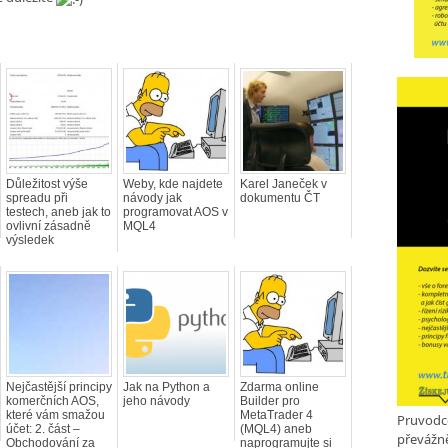
Důležitost výše
Weby, kde najdete
Karel Janeček v
spreadu při
návody jak
dokumentu ČT
testech, aneb jak to
programovat AOS v
ovlivní zásadně
MQL4
výsledek
Nejčastější principy
Jak na Python a
Zdarma online
komerčních AOS,
jeho návody
Builder pro
které vám smažou
MetaTrader 4
Pruvodc
účet: 2. část –
(MQL4) aneb
převážně
Obchodování za
naprogramujte si