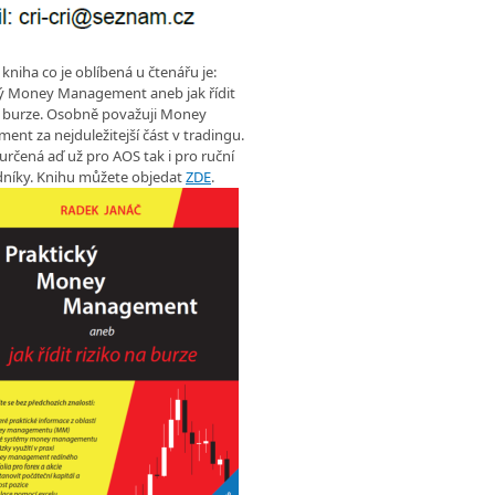
 kniha co je oblíbená u čtenářu je:
ký Money Management aneb jak řídit
a burze. Osobně považuji Money
nt za nejduležitejší část v tradingu.
 určená aď už pro AOS tak i pro ruční
níky. Knihu můžete objedat
ZDE
.