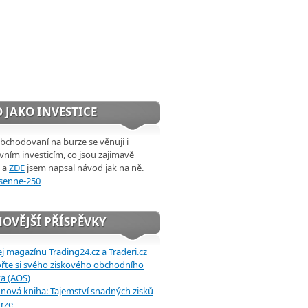
 JAKO INVESTICE
chodovaní na burze se věnuji i
ivním investicím, co jsou zajimavě
 a
ZDE
jsem napsal návod jak na ně.
OVĚJŠÍ PŘÍSPĚVKY
j magazínu Trading24.cz a Traderi.cz
řte si svého ziskového obchodního
a (AOS)
 nová kniha: Tajemství snadných zisků
rze