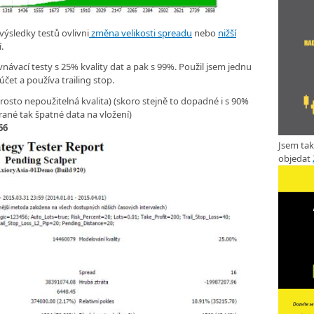
výsledky testů ovlivni
změna velikosti spreadu
nebo
nižší
.
návací testy s 25% kvality dat a pak s 99%. Použil jsem jednu
čet a používa trailing stop.
rosto nepoužitelná kvalita) (skoro stejně to dopadné i s 90%
rané tak špatné data na vložení)
66
Jsem ta
objedat