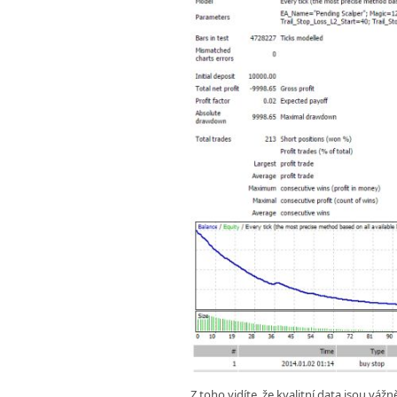
Z toho vidíte, že kvalitní data jsou vážn