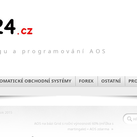
ngu a programování AOS
TOMATICKÉ OBCHODNÍ SYSTÉMY
FOREX
OSTATNÍ
PR
rok 2015
AOS na bázi Grid s roční výnosností 60% (mřížka s
»
martingale) + AOS zdarma