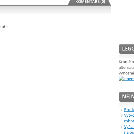
KOMENTÁŘE (0)
táře.
LEGO
Kromě ob
alternat
výnosné
NEJN
Prode
Vytvo
robot
Vyšla
na bu