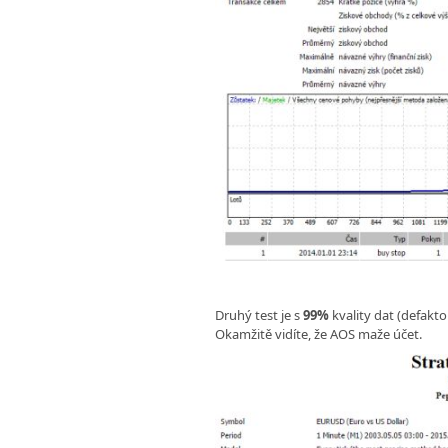
Druhý test je s
99%
kvality dat (defakto 
Okamžitě vidíte, že AOS maže účet.