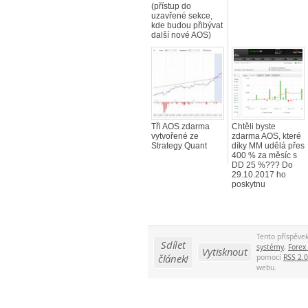
(přístup do
uzavřené sekce,
kde budou přibývat
další nové AOS)
Tři AOS zdarma
Chtěli byste
vytvořené ze
zdarma AOS, které
Strategy Quant
díky MM udělá přes
400 % za měsíc s
DD 25 %??? Do
29.10.2017 ho
poskytnu
Tento příspěve
Sdílet
systémy
,
Forex
Vytisknout
článek!
pomocí
RSS 2.0
webu.