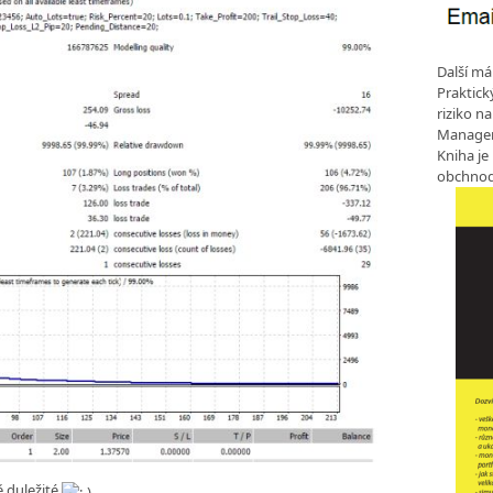
Další má
Praktic
riziko n
Manageme
Kniha je
obchnod
ě duležité