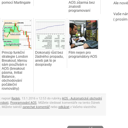
Ale nové
pomocí Martingale
AOS zdarma bez
znalostí
programovaní
Vaše nám
( prosím
Princip funkční
Dokonalý růst bez
Film nejen pro
strategie London
žádného propadu,
programátory AOS
Breakout, kterou
aneb jak to je
sám používám v
doopravdy
AOS (breakout
pásma, Initial
Balance,
obchodování
počáteční
rovnováhy)
k napsal
Radek
, 13.1.2016 v 12:53 do rubriky
AOS - Automatické obchodní
 roboti
,
Programování AOS
. Můžete sledovat komentáře na tento článek
. Můžete taktéž
zanechat komentář
nebo
odkázat
z Vašeho vlastního