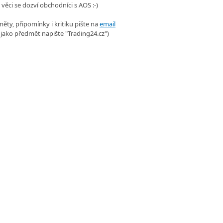
 věci se dozví obchodníci s AOS :-)
ěty, připomínky i kritiku pište na
email
 jako předmět napište "Trading24.cz")