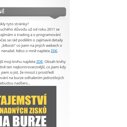
NĚ
ikly tyto stránky?
duchého důvodu už od roku 2011 se
zajímám o trading a o programování
čas se rád podělím o zajímavé detaily
 „blbosti“ co jsem na jiných webech o
u nenašel. Něco o mně najdete
ZDE
.
ší moji knihu najdete
ZDE
. Obsah knihy
dně ten nejkontroverznější, co jsem kdy
 jsem si jist, že mnozí z prostředí
vání na burze odhalením jednotlivých
ebudou nadšeni...