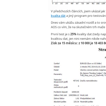
V předchozích článcích, jsem ukázal jak 
kvalita dát
a jiný program pro testování
Dnes vám ukážu zásadní rozdíl a to srov
AOS co vím, že na skutečném trh maže ú
První test je s
25%
kvality dat (tedy nap
kvalitou dat, jen nini nemám nikde nah
Zisk za 15 měsícu: z 10 000 je 18 403 8