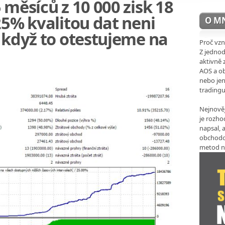
 měsíců z 10 000 zisk 18
25% kvalitou dat neni
O M
 když to otestujeme na
Proč vzn
Z jedno
aktivně 
AOS a ob
nebo jen
trading
Nejnověj
je rozho
napsal, a
obchodo
metod n