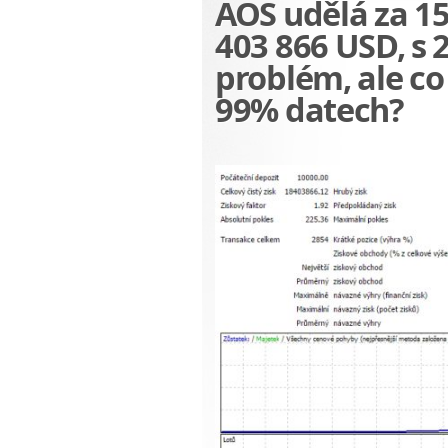
AOS udělá za 15
403 866 USD, s 
problém, ale co
99% datech?