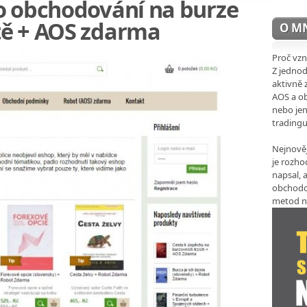
o obchodování na burze
tě + AOS zdarma
O M
Proč vzn
Z jedno
aktivně 
AOS a ob
nebo jen
trading
Nejnověj
je rozho
napsal, a
obchodo
metod n