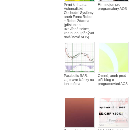
První kniha na
Film nejen pro
Automatické
programátory AOS
Obchodní Systémy
aneb Forex Robot
+ Robot Zdarma
(přístup do
uzavřené sekce,
kde budou přibývat
další nové AOS)
Parabolic SAR:
O mně, aneb proč
zajímavé články na
píši blog o
tohle téma
programování AOS