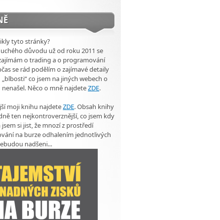
NĚ
ikly tyto stránky?
duchého důvodu už od roku 2011 se
zajímám o trading a o programování
čas se rád podělím o zajímavé detaily
 „blbosti“ co jsem na jiných webech o
u nenašel. Něco o mně najdete
ZDE
.
ší moji knihu najdete
ZDE
. Obsah knihy
dně ten nejkontroverznější, co jsem kdy
 jsem si jist, že mnozí z prostředí
vání na burze odhalením jednotlivých
ebudou nadšeni...