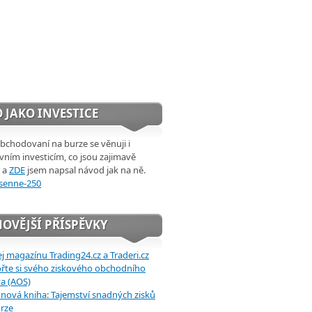
 JAKO INVESTICE
chodovaní na burze se věnuji i
ivním investicím, co jsou zajimavě
 a
ZDE
jsem napsal návod jak na ně.
OVĚJŠÍ PŘÍSPĚVKY
j magazínu Trading24.cz a Traderi.cz
řte si svého ziskového obchodního
a (AOS)
 nová kniha: Tajemství snadných zisků
rze