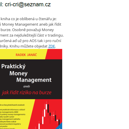
 kniha co je oblíbená u čtenářu je:
ký Money Management aneb jak řídit
a burze. Osobně považuji Money
nt za nejduležitejší část v tradingu.
 určená aď už pro AOS tak i pro ruční
níky. Knihu můžete objedat
ZDE
.