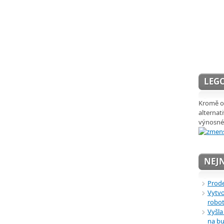
LEGO
Kromě ob
alternat
výnosné
NEJN
Prode
Vytvo
robot
Vyšla
na bu