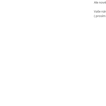
Ale nové
Vaše nám
( prosím