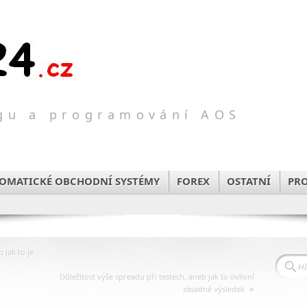
ngu a programování AOS
TOMATICKÉ OBCHODNÍ SYSTÉMY
FOREX
OSTATNÍ
PR
jak to je
Důležitost výše spreadu při testech, aneb jak to ovlivní
»
zásadně výsledek