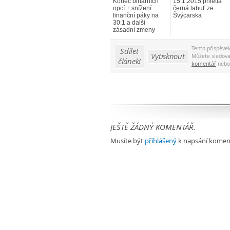
Konec binárních
15.1.2015 přilétla
opcí + snížení
černá labuť ze
finanční páky na
Švýcarska
30:1 a další
zásadní zmeny
Tento příspěve
Sdílet
Vytisknout
Můžete sledov
článek!
komentář
neb
JEŠTĚ ŽÁDNÝ KOMENTÁŘ.
Musíte být
přihlášený
k napsání komen