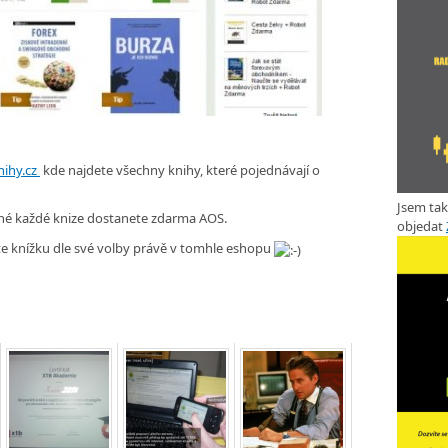
nihy.cz
kde najdete všechny knihy, které pojednávají o
Jsem ta
pené každé knize dostanete zdarma AOS.
objedat
pte knížku dle své volby právě v tomhle eshopu