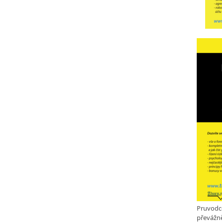
Pruvodc
převážně