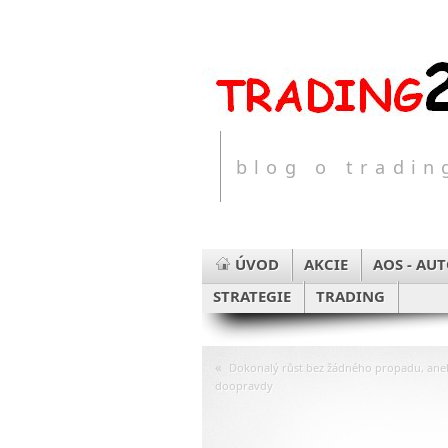
blog o tradi
ÚVOD
AKCIE
AOS - AU
STRATEGIE
TRADING
«
Dokonalý růst bez žádného propadu, aneb 
doopravdy