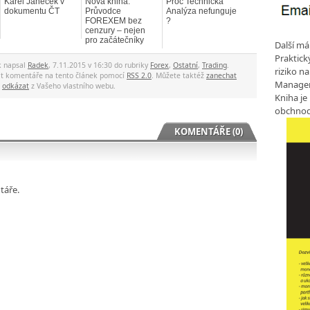
Karel Janeček v
Nová kniha:
Proč Technická
dokumentu ČT
Průvodce
Analýza nefunguje
FOREXEM bez
?
cenzury – nejen
pro začátečníky
Další má
Praktic
k napsal
Radek
, 7.11.2015 v 16:30 do rubriky
Forex
,
Ostatní
,
Trading
.
riziko n
at komentáře na tento článek pomocí
RSS 2.0
. Můžete taktéž
zanechat
Manageme
o
odkázat
z Vašeho vlastního webu.
Kniha je
obchnod
KOMENTÁŘE (0)
táře.