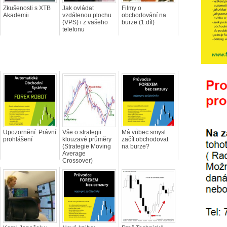
Zkušenosti s XTB
Jak ovládat
Filmy o
Akademii
vzdálenou plochu
obchodování na
(VPS) i z vašeho
burze (1.díl)
telefonu
Upozornění: Právní
Vše o strategii
Má vůbec smysl
prohlášení
klouzavé průměry
začít obchodovat
(Strategie Moving
na burze?
Average
Crossover)