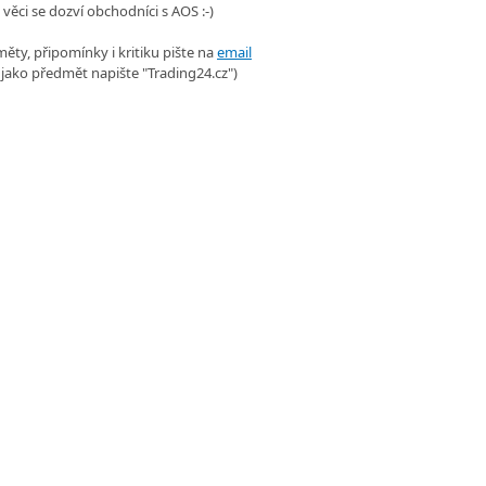
 věci se dozví obchodníci s AOS :-)
ěty, připomínky i kritiku pište na
email
 jako předmět napište "Trading24.cz")