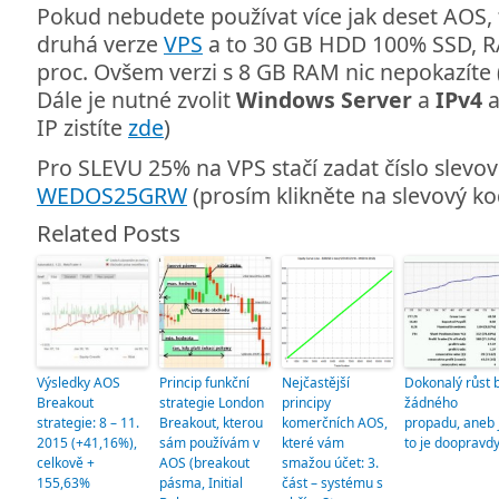
Pokud nebudete používat více jak deset AOS, t
druhá verze
VPS
a to 30 GB HDD 100% SSD, R
proc. Ovšem verzi s 8 GB RAM nic nepokazíte 
Dále je nutné zvolit
Windows Server
a
IPv4
a
IP zistíte
zde
)
Pro SLEVU 25% na VPS stačí zadat číslo slev
WEDOS25GRW
(prosím klikněte na slevový ko
Related Posts
Výsledky AOS
Princip funkční
Nejčastější
Dokonalý růst 
Breakout
strategie London
principy
žádného
strategie: 8 – 11.
Breakout, kterou
komerčních AOS,
propadu, aneb 
2015 (+41,16%),
sám používám v
které vám
to je doopravd
celkově +
AOS (breakout
smažou účet: 3.
155,63%
pásma, Initial
část – systému s