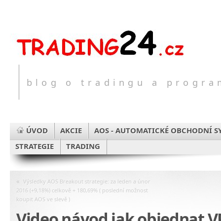
blog o tradingu a progr
ÚVOD
AKCIE
AOS - AUTOMATICKÉ OBCHODNÍ S
STRATEGIE
TRADING
«
Výsledky AOS Breakout strategie: za leden a únor
2016 (+9,18%) celkově + 180,69% ( poslední možnost
koupit AOS ve slevě )
Video návod jak objednat V