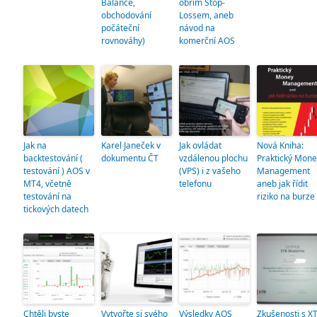
Balance,
obřím Stop-
obchodování
Lossem, aneb
počáteční
návod na
rovnováhy)
komerční AOS
Jak na
Karel Janeček v
Jak ovládat
Nová Kniha:
backtestování (
dokumentu ČT
vzdálenou plochu
Praktický Mone
testování ) AOS v
(VPS) i z vašeho
Management
MT4, včetně
telefonu
aneb jak řídit
testování na
riziko na burze
tickových datech
Chtěli byste
Vytvořte si svého
Výsledky AOS
Zkušenosti s X