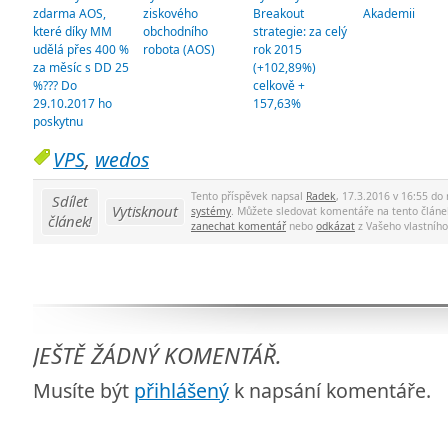
zdarma AOS,
ziskového
Breakout
Akademii
které díky MM
obchodního
strategie: za celý
udělá přes 400 %
robota (AOS)
rok 2015
za měsíc s DD 25
(+102,89%)
%??? Do
celkově +
29.10.2017 ho
157,63%
poskytnu
VPS
,
wedos
Tento příspěvek napsal
Radek
, 17.3.2016 v 16:55 do
Sdílet
Vytisknout
systémy
. Můžete sledovat komentáře na tento člán
článek!
zanechat komentář
nebo
odkázat
z Vašeho vlastníh
JEŠTĚ ŽÁDNÝ KOMENTÁŘ.
Musíte být
přihlášený
k napsání komentáře.